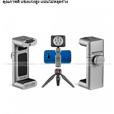
คุณภาพดี แข็งแรงสูง แน่นไม่หลุดร่วง