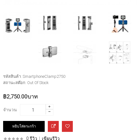
รหัสสินค้า:
SmartphoneClamp2750
สถานะสต๊อก:
Out Of Stock
฿2,750.00บาท
จำนวน
0 รีวิว
|
เขียนรีวิว