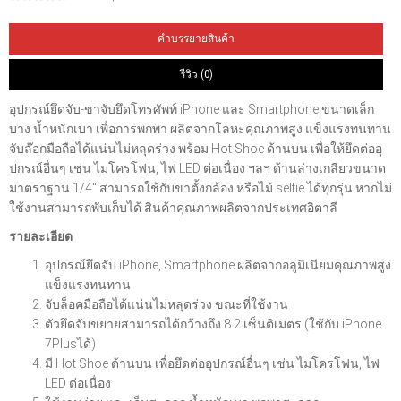
คำบรรยายสินค้า
รีวิว (0)
อุปกรณ์ยึดจับ-ขาจับยึดโทรศัพท์ iPhone และ Smartphone ขนาดเล็ก
บาง น้ำหนักเบา เพื่อการพกพา ผลิตจากโลหะคุณภาพสูง แข็งแรงทนทาน
จับล๊อกมือถือได้แน่นไม่หลุดร่วง พร้อม Hot Shoe ด้านบน เพื่อให้ยึดต่ออุ
ปกรณ์อื่นๆ เช่น ไมโครโฟน, ไฟ LED ต่อเนื่อง ฯลฯ ด้านล่างเกลียวขนาด
มาตราฐาน 1/4'' สามารถใช้กับขาตั้งกล้อง หรือไม้ selfie ได้ทุกรุ่น หากไม่
ใช้งานสามารถพับเก็บได้ สินค้าคุณภาพผลิตจากประเทศอิตาลี
รายละเอียด
อุปกรณ์ยึดจับ iPhone, Smartphone ผลิตจากอลูมิเนียมคุณภาพสูง
แข็งแรงทนทาน
จับล็อคมือถือได้แน่นไม่หลุดร่วง ขณะที่ใช้งาน
ตัวยึดจับขยายสามารถได้กว้างถึง 8.2 เซ็นติเมตร (ใช้กับ iPhone
7Plusได้)
มี Hot Shoe ด้านบน เพื่อยึดต่ออุปกรณ์อื่นๆ เช่น ไมโครโฟน, ไฟ
LED ต่อเนื่อง