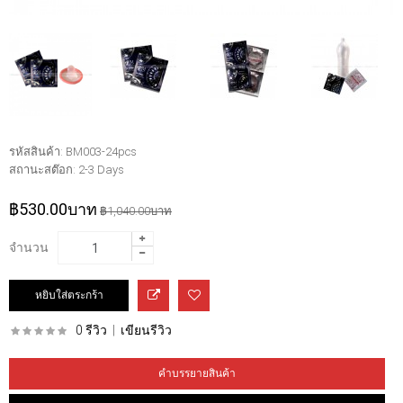
รหัสสินค้า:
BM003-24pcs
สถานะสต๊อก:
2-3 Days
฿530.00บาท
฿1,040.00บาท
จำนวน
0 รีวิว
|
เขียนรีวิว
คำบรรยายสินค้า