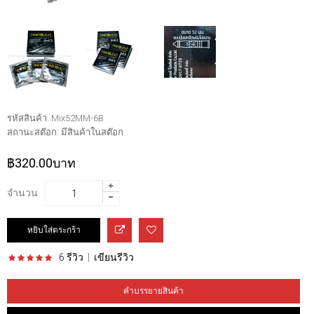
รหัสสินค้า:
Mix52MM-6B
สถานะสต๊อก:
มีสินค้าในสต๊อก
฿320.00บาท
จำนวน
6 รีวิว
|
เขียนรีวิว
คำบรรยายสินค้า