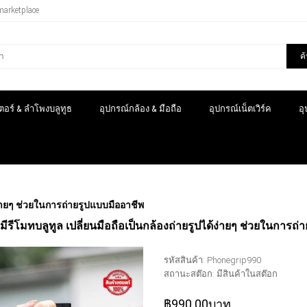
marketplace
ค
อร์ & ลำโพงบลูทูธ
อุปกรณ์กล้อง & มือถือ
อุปกรณ์เน็ตเวิร์ค
อ
ด้ง่ายๆ ช่วยในการถ่ายรูปแบบมืออาชีพ
ือมีรีโมทบลูทูล เปลี่ยนมือถือเป็นกล้องถ่ายรูปได้ง่ายๆ ช่วยในการถ
รหัสสินค้า:
Phonegrip990
สถานะสต๊อก:
มีสินค้าในสต๊อก
฿990.00บาท