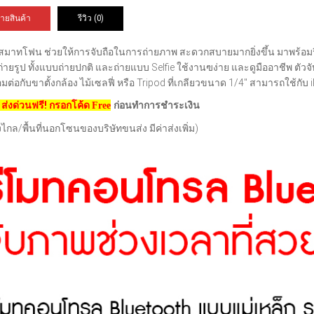
ายสินค้า
รีวิว (0)
สมาทโฟน ช่วยให้การจับถือในการถ่ายภาพ สะดวกสบายมากยิ่งขึ้น มาพร้อมรีโม
ายรูป ทั้งแบบถ่ายปกติ และถ่ายแบบ Selfie ใช้งานฃง่าย และดูมืออาชีพ ตัวจับเ
มต่อกับขาตั้งกล้อง ไม้เซลฟี่ หรือ Tripod ที่เกลียวขนาด 1/4″ สามารถใช้กับ
้.. ส่งด่วนฟรี! กรอกโค้ด
ก่อนทำการชำระเงิน
Free
างไกล/พื้นที่นอกโซนของบริษัทขนส่ง มีค่าส่งเพิ่ม)