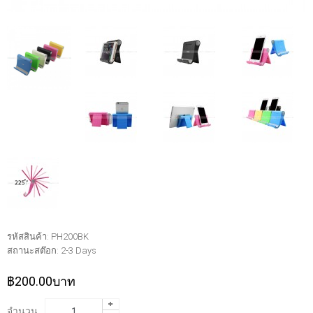
รหัสสินค้า:
PH200BK
สถานะสต๊อก:
2-3 Days
฿200.00บาท
จำนวน