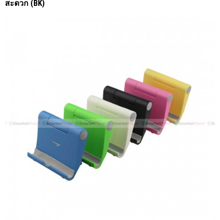
สะดวก (BK)