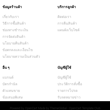
ข้อมูลร้านค้า
บริการลูกค้า
เกี่ยวกับเรา
ติดต่อเรา
วิธีการซื้อสินค้า
การคืนสินค้า
ช่องทางชำระเงิน
แผนผังเว็บไซต์
การจัดส่งสินค้า
นโยบายคืนสินค้า
ข้อตกลงและเงื่อนไข
นโยบายความเป็นส่วนตัว
อื่น ๆ
บัญชีผู้ใช้
แบรนด์
บัญชีผู้ใช้
บัตรกำนัล
ประวัติการสั่งซื้อ
ตัวแทนขาย
รายการโปรด
ข้อเสนอพิเสษ
รับจดหมายข่าว
Powered by
OpenCart
Made by
ThemeGlobal - OpenCart Template Club