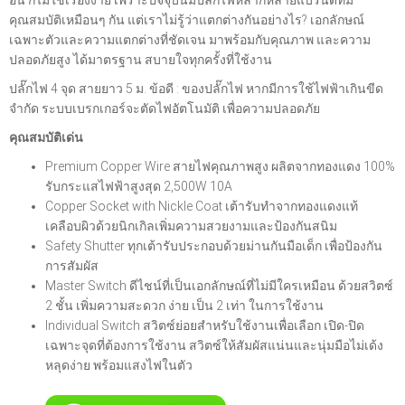
อัน ก็ไม่ใช่เรื่องง่าย เพราะปัจจุบันมีปลั๊กไฟหลากหลายแบรนด์ที่มี
คุณสมบัติเหมือนๆ กัน แต่เราไม่รู้ว่าแตกต่างกันอย่างไร? เอกลักษณ์
เฉพาะตัวและความแตกต่างที่ชัดเจน มาพร้อมกับคุณภาพ และความ
ปลอดภัยสูง ได้มาตรฐาน สบายใจทุกครั้งที่ใช้งาน
ปลั๊กไฟ 4 จุด สายยาว 5 ม. ข้อดี : ของปลั๊กไฟ หากมีการใช้ไฟฟ้าเกินขีด
จำกัด ระบบเบรกเกอร์จะตัดไฟอัตโนมัติ เพื่อความปลอดภัย
คุณสมบัติเด่น
Premium Copper Wire สายไฟคุณภาพสูง ผลิตจากทองแดง 100%
รับกระแสไฟฟ้าสูงสุด 2,500W 10A
Copper Socket with Nickle Coat เต้ารับทำจากทองแดงแท้
เคลือบผิวด้วยนิกเกิลเพิ่มความสวยงามและป้องกันสนิม
Safety Shutter ทุกเต้ารับประกอบด้วยม่านกันมือเด็ก เพื่อป้องกัน
การสัมผัส
Master Switch ดีไชน์ที่เป็นเอกลักษณ์ที่ไม่มีใครเหมือน ด้วยสวิตซ์
2 ชั้น เพิ่มความสะดวก ง่าย เป็น 2 เท่า ในการใช้งาน
Individual Switch สวิตซ์ย่อยสำหรับใช้งานเพื่อเลือก เปิด-ปิด
เฉพาะจุดที่ต้องการใช้งาน สวิตซ์ให้สัมผัสแน่นและนุ่มมือไม่เด้ง
หลุดง่าย พร้อมแสงไฟในตัว