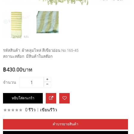
รหัสสินค้า:
ผ้าคลุมไหล่ สีเขียวอ่อน No.165-45
สถานะสต๊อก:
มีสินค้าในสต๊อก
฿430.00บาท
จำนวน
0 รีวิว
|
เขียนรีวิว
คำบรรยายสินค้า