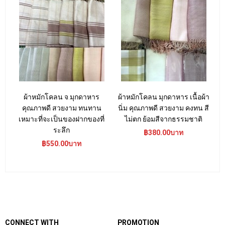
ผ้าหมักโคลน จ.มุกดาหาร
ผ้าหมักโคลน มุกดาหาร เนื้อผ้า
ผ
คุณภาพดี สวยงาม ทนทาน
นิ่ม คุณภาพดี สวยงาม คงทน สี
เหมาะที่จะเป็นของฝากของที่
ไม่ตก ย้อมสีจากธรรมชาติ
ระลึก
฿380.00บาท
฿550.00บาท
CONNECT WITH
PROMOTION