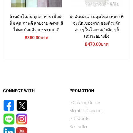
ผ้าหมักโคลน มุกดาหาร เนื้อผ้า
ผ้าพันคอและคลุมไหล่ เหมาะที่
นิ่ม คุณภาพดี สวยงาม คงทน สี
จะเป็นของฝาก ของที่ระลึก
ไม่ตก ย้อมสีจากธรรมชาติ
ต่างๆ ในโอกาสสำคัญๆ ก็
เหมาะอย่างยิ่ง
฿380.00บาท
฿470.00บาท
CONNECT WITH
PROMOTION
e-Catalog Online
Member Discount
e-Rewards
Bestseller