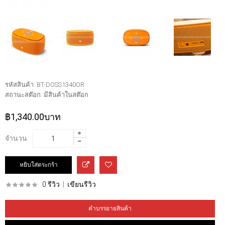
รหัสสินค้า:
BT-DOSS1340OR
สถานะสต๊อก:
มีสินค้าในสต๊อก
฿1,340.00บาท
จำนวน
0 รีวิว
|
เขียนรีวิว
คำบรรยายสินค้า