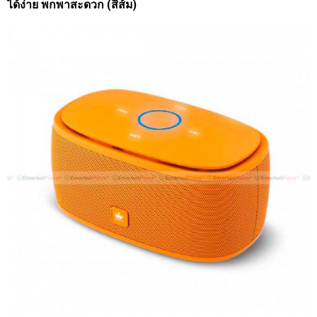
ได้ง่าย พกพาสะดวก (สีส้ม)