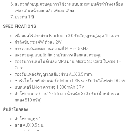
สะดวกด้วยปุ่มควบคุมการใช้งานแบบสัมผัส บนตัวลำโพง เลื่อน
เพลงเดินหน้าถอยหลัง เพิ่มลดเสียง
ประกัน 1 ปี
SPECIFICATIONS
เชื่อมต่อไร้สายผ่าน Bluetooth 3.0 รับสัญญานสูงสุด 10 เมตร
กำลังขับรวม 4W ตัวละ 2W
การตอบสนองต่อย่านความถี่ 80Hz-15KHz
แผงควบคุมแบบสัมผัส ง่ายในการเลือกและควบคุม
รองรับการเล่นไฟล์เพลง MP3 ผ่าน Micro SD Card ในช่อง TF
Card
รองรับแหล่งสัญญาณเสียงผ่าน AUX 3.5 mm.
ชาร์จไฟโดยทำผ่านพอร์ต Micro USB รองรับกำลังไฟเข้า DC 5V
แบตเตอรี่ Li-ion ความจุ 1,000mAh 3.7V
ลำโพง ขนาด 6.5x12x6.5 cm น้ำหนัก 370 กรัม (น้ำหนักรวม
กล่อง 510 กรัม)
สินค้าในกล่อง
ลำโพง บลูทูธ 1
สาย AUX 3.5 มม.