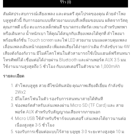
รีวิว (0)
สัมผัสประสบการณ์เสียงเพลง และดนตรี สุดโปรดของคุณ ด้วยลำโพง
บลูทูธตัวนี้ กับการออกแบบที่สวยงามแบบสี่เหลี่ยมขอบมน ผลิตจากวัสดุ
คุณภาพดี แข็ง ตะแกรงเหล็กพ่นสี ขนาดกระทัดรัด เหมาะสำหรับพกพา
หรือเดินทาง น้ำหนักเบา ให้คุณได้สนุกกับเสียงเพลงได้ทุกที่ ลำโพงมา
พร้อมฟังก์ชั่น Touch screen และไฟ LED สวยงาม บนแผงควบคุมเพลง
เลื่อนเพลงเดินหน้าถอยหลัง เพิ่มลดเสียงได้ง่ายกว่าเดิม กำลังขับรวม 4W
เสียงดังก้องกังวาน มีไมค์โครโฟนในตัวสามารถใช้เป็นแฮนด์ฟรีสนทนา
โทรศัพท์ได้ เชื่อมต่อได้ง่ายผ่าน Bluetooth และผ่านพอร์ต AUX 3.5 มม.
ใช้งานนานสูงสุดถึง 5 ชั่วโมง กับแบตเตอรี่ในตัวขนาด 1,000mAh
รายละเอียด
ลําโพงบลูทูธ สวย ดีไซน์ทันสมัย คุณภาพเสียงดีเยี่ยม กำลังขับ
2Wx2
มีไมโครโฟนในตัว รองรับการสนทนาสายได้ทันที
ช่องพอร์ตสำหรับเล่นเพลงผ่าน Micro SD (TF Card) และ สาย
พอร์ต AUX สำหรับรับสัญญาณเสียงจากภายนอก
Micro USB ใช้สำหรับรีชาร์จแบตเตอรี่ เล่นเพลงได้ยาวนานต่อ
เนื่องสูงสุด 3-5 ชั่วโมง
รองรับการเชื่อมต่อแบบไร้สาย บลูทูธ 3.0 ระยะทางสูงสุด 10 ม.