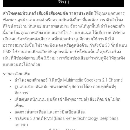
รีวิว (1)
ลำโพงคอมพิวเตอร์ เสียงดี เสียงคมชัด ราคาประหยัด
ให้คุณสนุกกับการ
ฟังเพลง ดูหนัง เล่นเกมส์ หรือความบันเทิงอื่นๆ ที่คุณต้องการ ตัวลำโพง
ดีไซน์สวยงาม ทันสมัย ขนาดพอเหมาะ จัดวางได้ทุกพื้นที่ ลำโพงคอมตัว
นี้มาพร้อมคุณภาพเสียง แบบสเตอริโอ 2.1 แชนแนล ให้เสียงรอบทิศทาง
เสียงคมชัดพร้อมพลังเสียงเบสที่หนักแน่น นุ่มลึก ช่วยให้การฟังได้
อรรถรสมากยิ่งขึ้น ไม่ว่าจะฟังเพลง หรือดูหนังด้วย กำลังขับ 30 วัตต์ แบบ
RMS ใช้งานง่ายเพียงเสียบกับอุปกรณ์สมาร์ทโฟนแท็บเล็ต,หรือเครื่อง
เล่น ที่มีช่องต่อสายแจ็ค 3.5 มม. มาพร้อมช่องเสียบสำหรับหูฟัง ให้คุณฟัง
แบบส่วนตัวได้อีกด้วย
รายละเอียดเพิ่ม
ลำโพงคอมพิวเตอร์, โน๊ตบุ๊ค Multimedia Speakers 2.1 Channel
รูปแบบสวย ทันสมัย ขนาดพอดีๆ จัดวางได้สะดวก ทุกพื้นที่ๆ
ต้องการ
เสียงเบสหนักแน่น นุ่มลึก เข้าถึงทุกอารมณ์ เสียงที่คมชัด ไม่ผิด
เพี้ยน
ลดการสั่นสะเทือน และการบิดเบือนเสียง
กำลังขับ 30 วัตต์ RMS (Bass Reflex technology, Deep bass
sound)