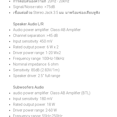
การตอบสนองความถี่ 20Hz - 20kHz
Signal/Noise ratio: >75dB
เชื่อมต่อด้วย Stereo Jack 3.5 มม. มาพร้อมช่องเสียบหูฟัง
Speaker Audio L/R
Audio power amplifier: Class-AB Amplifier
Channel separation: >45 dB
Input sensitivity: 450 mV
Rated output power: 6 W x 2
Driver power range: 1-20 Wx2
Frequency range: 100Hz-18kHz
Nominal impedance: 6 ohm
Sensitivity: 85dB (2.83V/1m)
Speaker driver: 2.5" full range
Subwoofers Audio
audio power amplifier: Class-AB Amplifier (BTL)
Input sensitivity: 180 mV
Rated output power: 18 W
Driver power range: 2-60 W
Frequency range: 55Hz-250Hz