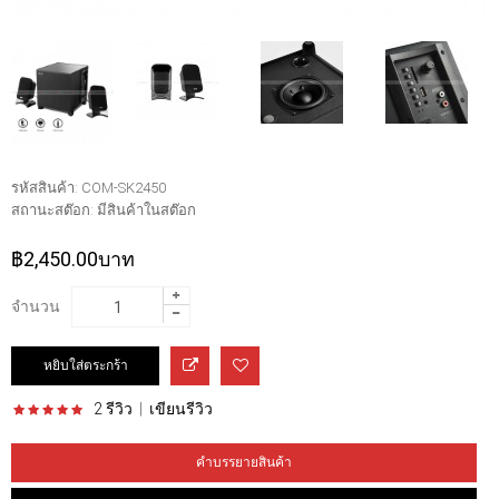
รหัสสินค้า:
COM-SK2450
สถานะสต๊อก:
มีสินค้าในสต๊อก
฿2,450.00บาท
จำนวน
2 รีวิว
|
เขียนรีวิว
คำบรรยายสินค้า