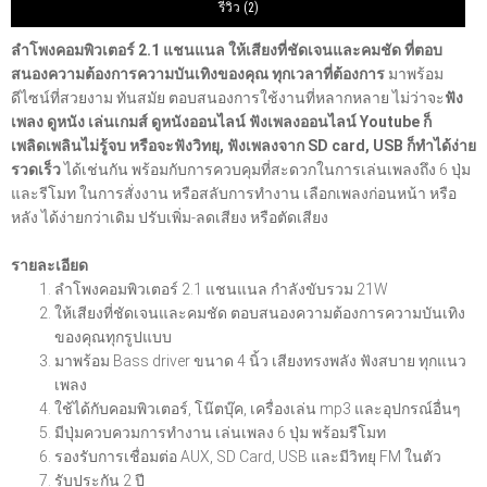
รีวิว (2)
ลำโพงคอมพิวเตอร์ 2.1 แชนแนล ให้เสียงที่ชัดเจนและคมชัด ที่ตอบ
สนองความต้องการความบันเทิงของคุณ ทุกเวลาที่ต้องการ
มาพร้อม
ดีไซน์ที่สวยงาม ทันสมัย ตอบสนองการใช้งานที่หลากหลาย ไม่ว่าจะ
ฟัง
เพลง ดูหนัง เล่นเกมส์ ดูหนังออนไลน์ ฟังเพลงออนไลน์ Youtube ก็
เพลิดเพลินไม่รู้จบ หรือจะฟังวิทยุ, ฟังเพลงจาก SD card, USB ก็ทำได้ง่าย
รวดเร็ว
ได้เช่นกัน พร้อมกับการควบคุมที่สะดวกในการเล่นเพลงถึง 6 ปุ่ม
และรีโมท ในการสั่งงาน หรือสลับการทำงาน เลือกเพลงก่อนหน้า หรือ
หลัง ได้ง่ายกว่าเดิม ปรับเพิ่ม-ลดเสียง หรือตัดเสียง
รายละเอียด
ลำโพงคอมพิวเตอร์ 2.1 แชนแนล กำลังขับรวม 21W
ให้เสียงที่ชัดเจนและคมชัด ตอบสนองความต้องการความบันเทิง
ของคุณทุกรูปแบบ
มาพร้อม Bass driver ขนาด 4 นิ้ว เสียงทรงพลัง ฟังสบาย ทุกแนว
เพลง
ใช้ได้กับคอมพิวเตอร์, โน๊ตบุ๊ค, เครื่องเล่น mp3 และอุปกรณ์อื่นๆ
มีปุ่มควบควมการทำงาน เล่นเพลง 6 ปุ่ม พร้อมรีโมท
รองรับการเชื่อมต่อ AUX, SD Card, USB และมีวิทยุ FM ในตัว
รับประกัน 2 ปี