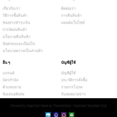
เกี่ยวกับเรา
ติดต่อเรา
วิธีการซื้อสินค้า
การคืนสินค้า
ช่องทางชำระเงิน
แผนผังเว็บไซต์
การจัดส่งสินค้า
นโยบายคืนสินค้า
ข้อตกลงและเงื่อนไข
นโยบายความเป็นส่วนตัว
อื่น ๆ
บัญชีผู้ใช้
แบรนด์
บัญชีผู้ใช้
บัตรกำนัล
ประวัติการสั่งซื้อ
ตัวแทนขาย
รายการโปรด
ข้อเสนอพิเสษ
รับจดหมายข่าว
Powered by
OpenCart
Made by
ThemeGlobal - OpenCart Template Club