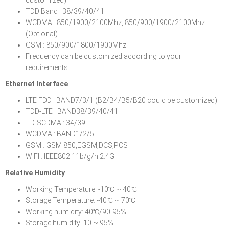
TDD Band : 38/39/40/41
WCDMA : 850/1900/2100Mhz, 850/900/1900/2100Mhz
(Optional)
GSM : 850/900/1800/1900Mhz
Frequency can be customized according to your
requirements
Ethernet Interface
LTE FDD : BAND7/3/1 (B2/B4/B5/B20 could be customized)
TDD-LTE : BAND38/39/40/41
TD-SCDMA : 34/39
WCDMA : BAND1/2/5
GSM : GSM 850,EGSM,DCS,PCS
WIFI : IEEE802.11b/g/n 2.4G
Relative Humidity
Working Temperature: -10℃ ~ 40℃
Storage Temperature: -40℃ ~ 70℃
Working humidity: 40℃/90-95%
Storage humidity: 10 ~ 95%