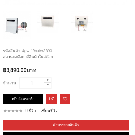
รหัสสินค้า:
4gwifiRouter3890
สถานะสต๊อก:
มีสินค้าในสต๊อก
฿3,890.00บาท
จำนวน
0 รีวิว
|
เขียนรีวิว
คำบรรยายสินค้า