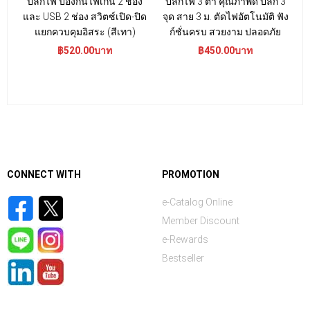
ปลั๊กไฟ ป้องกันไฟเกิน 2 ช่อง
ปลั๊กไฟ 3 ตา คุณภาพดี ปลั๊ก 3
และ USB 2 ช่อง สวิตซ์เปิด-ปิด
จุด สาย 3 ม. ตัดไฟอัตโนมัติ ฟัง
แ
แยกควบคุมอิสระ (สีเทา)
ก์ชั่นครบ สวยงาม ปลอดภัย
฿520.00บาท
฿450.00บาท
CONNECT WITH
PROMOTION
e-Catalog Online
Member Discount
e-Rewards
Bestseller