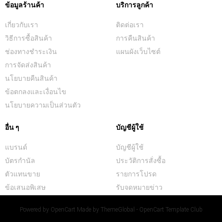
ข้อมูลร้านค้า
บริการลูกค้า
เกี่ยวกับเรา
ติดต่อเรา
วิธีการซื้อสินค้า
การคืนสินค้า
ช่องทางชำระเงิน
แผนผังเว็บไซต์
การจัดส่งสินค้า
นโยบายคืนสินค้า
ข้อตกลงและเงื่อนไข
นโยบายความเป็นส่วนตัว
อื่น ๆ
บัญชีผู้ใช้
แบรนด์
บัญชีผู้ใช้
บัตรกำนัล
ประวัติการสั่งซื้อ
ตัวแทนขาย
รายการโปรด
ข้อเสนอพิเสษ
รับจดหมายข่าว
Powered by
OpenCart
Made by
ThemeGlobal - OpenCart Template Club