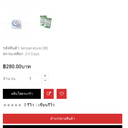
รหัสสินค้า:
temperature-280
สถานะสต๊อก:
2-3 Days
฿280.00บาท
จำนวน
0 รีวิว
|
เขียนรีวิว
คำบรรยายสินค้า