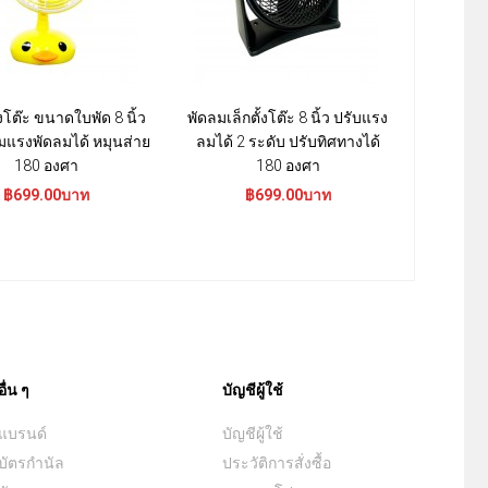
งโต๊ะ ขนาดใบพัด 8 นิ้ว
พัดลมเล็กตั้งโต๊ะ 8 นิ้ว ปรับแรง
พัดลมเล็กต
มแรงพัดลมได้ หมุนส่าย
ลมได้ 2 ระดับ ปรับทิศทางได้
คุณภาพดี
180 องศา
180 องศา
งาน
฿699.00บาท
฿699.00บาท
฿
อื่น ๆ
บัญชีผู้ใช้
แบรนด์
บัญชีผู้ใช้
บัตรกำนัล
ประวัติการสั่งซื้อ