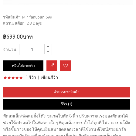
รหัสสินค้า:
Minifan8pan-699
สถานะสต๊อก:
2-3 Days
฿699.00บาท
จำนวน
1 รีวิว
|
เขียนรีวิว
คำบรรยายสินค้า
รีวิว (1)
พัดลมเล็ก/พัดลมตั้งโต๊ะ ขนาดใบพัด 8 นิ้ว ปรับความแรงของพัดลมได้
ช่วยให้เป่าลมไปในทิศทางใดๆ ที่คุณต้องการ ตั้งได้ทุกที่ ไม่ว่าจะบนโต๊ะ
หรือชั้นวางของ ให้คุณเย็นสบายตลอดเวลาที่ใช้งาน ดีไซน์สวยน่ารัก