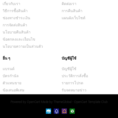
เกี่ยวกับเรา
ติดต่อเรา
วิธีการซื้อสินค้า
การคืนสินค้า
ช่องทางชำระเงิน
แผนผังเว็บไซต์
การจัดส่งสินค้า
นโยบายคืนสินค้า
ข้อตกลงและเงื่อนไข
นโยบายความเป็นส่วนตัว
อื่น ๆ
บัญชีผู้ใช้
แบรนด์
บัญชีผู้ใช้
บัตรกำนัล
ประวัติการสั่งซื้อ
ตัวแทนขาย
รายการโปรด
ข้อเสนอพิเสษ
รับจดหมายข่าว
Powered by
OpenCart
Made by
ThemeGlobal - OpenCart Template Club