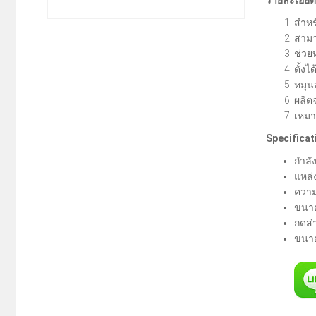
สำหร
สามา
ช่วย
ตั้งไ
หมุน
ผลิต
เหมา
Specificat
กำลั
แหล่
ความถ
ขนาด
กดส่
ขนาด