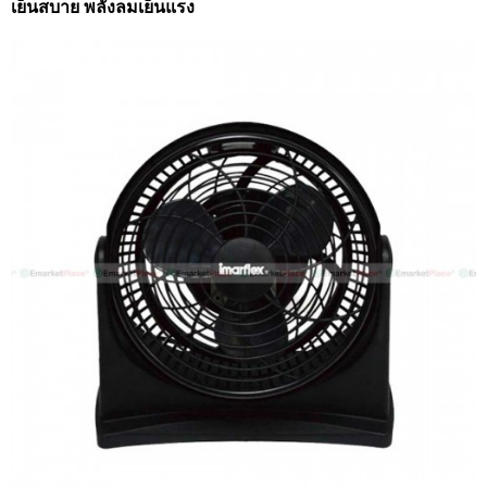
เย็นสบาย พลังลมเย็นแรง