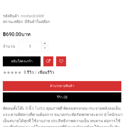
รหัสสินค้า:
minifan8-690if
สถานะสต๊อก:
มีสินค้าในสต๊อก
฿690.00บาท
จำนวน
0 รีวิว
|
เขียนรีวิว
คำบรรยายสินค้า
รีวิว (0)
พัดลมตั้งโต๊ะ 8 นิ้ว Turbo คุณภาพดี พัดลมทรงกลม กระจายพลังลมเย็น
แรง ตามทิศทางที่ตามต้องการ ขนาดกระทัดรัดพกพาสะดวก นำ้หนักเบา
เย็นสบายได้ทุกที่ ใช้งานง่าย ประสิทธิภาพความเย็น ทนทาน ต่อการใช้