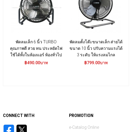
พัดลมเล็ก 6 นิ้ว TURBO
พัดลมตั้งโต๊ะขนาดเล็ก ส่ายได้
พ
คุณภาพดี สวย ทน ประหยัดไฟ
ขนาด 10 นิ้ว ปรับความแรงได้
ใ
ใช้ได้ทั้งในห้องแอร์ ห้องทั่วไป
3 ระดับ ให้แรงลมไกล
฿490.00บาท
฿799.00บาท
CONNECT WITH
PROMOTION
e-Catalog Online