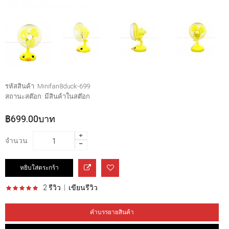
รหัสสินค้า:
Minifan8duck-699
สถานะสต๊อก:
มีสินค้าในสต๊อก
฿699.00บาท
จำนวน
2 รีวิว
|
เขียนรีวิว
คำบรรยายสินค้า