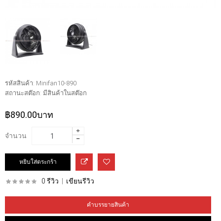
รหัสสินค้า:
Minifan10-890
สถานะสต๊อก:
มีสินค้าในสต๊อก
฿890.00บาท
จำนวน
0 รีวิว
|
เขียนรีวิว
คำบรรยายสินค้า