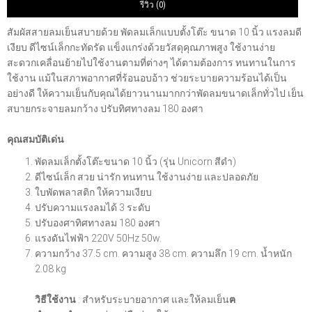
รีวิว (0)
สัมผัสสายลมเย็นสบายด้วย พัดลมเล็กแบบตั้งโต๊ะ ขนาด 10 นิ้ว แรงลมดี
เงียบ ดีไซน์เล็กกะทัดรัด แข็งแกร่งด้วยวัสดุคุณภาพสูง ใช้งานง่าย
สะดวกเคลื่อนย้ายไปใช้งานตามที่ต่างๆ ได้ตามต้องการ ทนทานในการ
ใช้งาน แม้ในสภาพอากาศที่ร้อนอบอ้าว ช่วยระบายความร้อนได้เป็น
อย่างดี ให้ความเย็นกับคุณได้ยาวนานมากกว่าพัดลมขนาดเล็กทั่วไป เย็น
สบายกระจายลมกว้าง ปรับทิศทางลม 180 องศา
คุณสมบัติเด่น
พัดลมเล็กตั้งโต๊ะขนาด 10 นิ้ว (รุ่น Unicorn สีดำ)
ดีไซน์เล็ก สวย น่ารัก ทนทาน ใช้งานง่าย และปลอดภัย
ใบพัดพลาสติก ให้ความเงียบ
ปรับความแรงลมได้ 3 ระดับ
ปรับองศาทิศทางลม 180 องศา
แรงดันไฟฟ้า 220V 50Hz 50w.
ความกว้าง 37.5 cm. ความสูง 38 cm. ความลึก 19 cm. น้ำหนัก
2.08 kg
วิธีใช้งาน
: สำหรับระบายอากาศ และให้ลมเย็น
ฅ