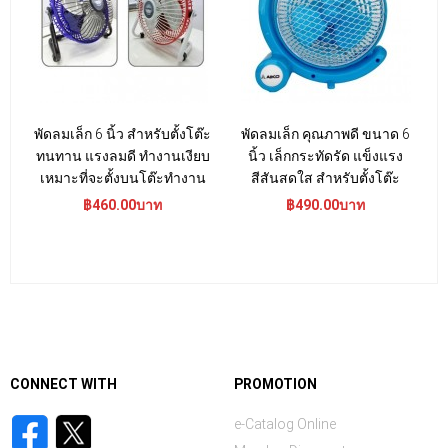
พัดลมเล็ก 6 นิ้ว สำหรับตั้งโต๊ะ
พัดลมเล็ก คุณภาพดี ขนาด 6
ทนทาน แรงลมดี ทำงานเงียบ
นิ้ว เล็กกระทัดรัด แข็งแรง
ค
เหมาะที่จะตั้งบนโต๊ะทำงาน
สีสันสดใส สำหรับตั้งโต๊ะ
ใ
฿460.00บาท
฿490.00บาท
CONNECT WITH
PROMOTION
e-Catalog Online