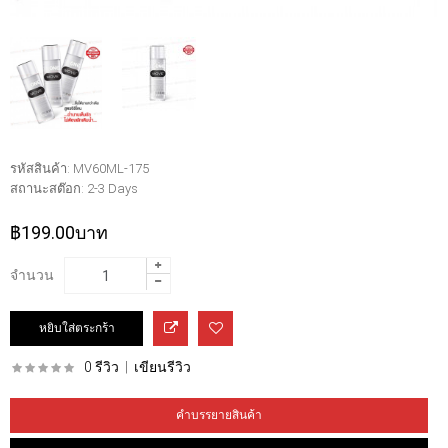
รหัสสินค้า:
MV60ML-175
สถานะสต๊อก:
2-3 Days
฿199.00บาท
จำนวน
0 รีวิว
|
เขียนรีวิว
คำบรรยายสินค้า