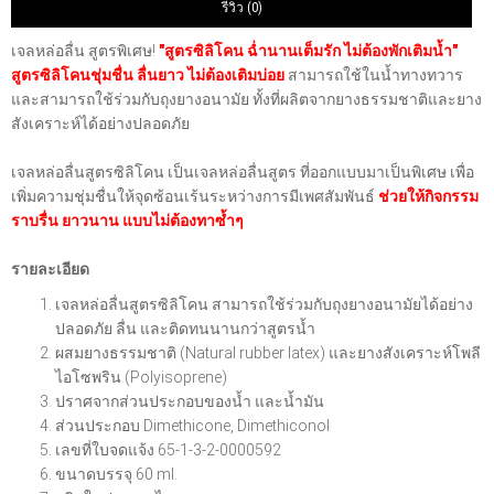
รีวิว (0)
เจลหล่อลื่น สูตรพิเศษ!
"สูตรซิลิโคน ฉ่ำนานเต็มรัก ไม่ต้องพักเติมน้ำ"
สูตรซิลิโคนชุ่มชื่น ลื่นยาว ไม่ต้องเติมบ่อย
สามารถใช้ในน้ำทางทวาร
และสามารถใช้ร่วมกับถุงยางอนามัย ทั้งที่ผลิตจากยางธรรมชาติและยาง
สังเคราะห์ได้อย่างปลอดภัย
เจลหล่อลื่นสูตรซิลิโคน เป็นเจลหล่อลื่นสูตร ที่ออกแบบมาเป็นพิเศษ เพื่อ
เพิ่มความชุ่มชื่นให้จุดซ้อนเร้นระหว่างการมีเพศสัมพันธ์
ช่วยให้กิจกรรม
ราบรื่น ยาวนาน แบบไม่ต้องทาซ้ำๆ
รายละเอียด
เจลหล่อลื่นสูตรซิลิโคน สามารถใช้ร่วมกับถุงยางอนามัยได้อย่าง
ปลอดภัย ลื่น และติดทนนานกว่าสูตรน้ำ
ผสมยางธรรมชาติ (Natural rubber latex) และยางสังเคราะห์โพลี
ไอโซพริน (Polyisoprene)
ปราศจากส่วนประกอบของน้ำ และน้ำมัน
ส่วนประกอบ Dimethicone, Dimethiconol
เลขที่ใบจดแจ้ง 65-1-3-2-0000592
ขนาดบรรจุ 60 ml.