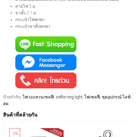
สายไฟ 5 ม.
ขาตั้ง 2.1 ม.
กระเป๋าไฟพกพา
กระเป๋าขาตั้งพกพา
ป้ายกำกับ:
ไฟวงแหวนเซลฟี่
,
selfie ring light
,
ไฟเซลฟี่
,
ชุดอุปกรณ์ ไลฟ์
สด
สินค้าที่คล้ายกัน
-3%
-