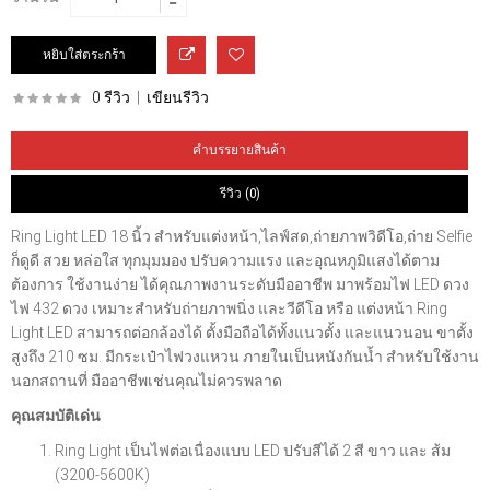
0 รีวิว
|
เขียนรีวิว
คำบรรยายสินค้า
รีวิว (0)
Ring Light LED 18 นิ้ว สำหรับแต่งหน้า,ไลฟ์สด,ถ่ายภาพวิดีโอ,ถ่าย Selfie
ก็ดูดี สวย หล่อใส ทุกมุมมอง ปรับความแรง และอุณหภูมิแสงได้ตาม
ต้องการ ใช้งานง่าย ได้คุณภาพงานระดับมืออาชีพ มาพร้อมไฟ LED ดวง
ไฟ 432 ดวง เหมาะสำหรับถ่ายภาพนิ่ง และวีดีโอ หรือ แต่งหน้า Ring
Light LED สามารถต่อกล้องได้ ตั้งมือถือได้ทั้งแนวตั้ง และแนวนอน ขาตั้ง
สูงถึง 210 ซม. มีกระเป๋าไฟวงแหวน ภายในเป็นหนังกันน้ำ สำหรับใช้งาน
นอกสถานที่ มืออาชีพเช่นคุณไม่ควรพลาด
คุณสมบัติเด่น
Ring Light เป็นไฟต่อเนื่องแบบ LED ปรับสีได้ 2 สี ขาว และ ส้ม
(3200-5600K)