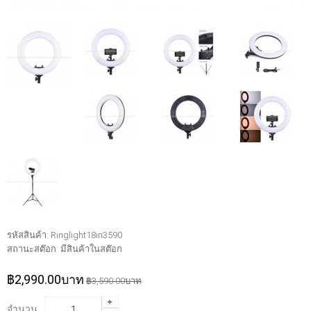
รหัสสินค้า:
Ringlight18in3590
สถานะสต๊อก:
มีสินค้าในสต๊อก
฿2,990.00บาท
฿3,590.00บาท
จำนวน