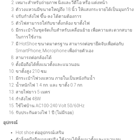
เหมาะสำหรับถ่ายภาพ นิ่งและวีดีโอ หรือ แต่งหน้า
ตัววงแหวนมีขนาดใหญ่ถึง 18 นิ้ว ให้แสงกระจายได้เป็นมุมกว้าง
ปรับกำลังไฟ ขึ้น-ลง ได้ตามต้องการ
ตัวไฟสามารถใส่กับขาตั้งกล้อง ขาตั้งไฟ
มีกระเป๋าในชุดจัดเก็บสำหรับเคลื่อนย้าย เพื่อความสะดวกสบาย
ในการใช้งาน
มี HotShoe ขนาดมาตรฐาน สามารถต่อขายึดจับเพื่อต่อกับ
SmartPhone, Microphone เพื่อถ่ายตัวเอง
สามารถต่อกล้องได้
ตั้งมือถือได้ทั้งแนวตั้งและแนวนอน
ขาตั้งสูง 210 ซม.
มีกระเป๋าไฟวงแหวน ภายในเป็นหนังกันน้ำ
น้ำหนักไฟ 1.4 กก. และ ขาตั้ง 0.7 กก.
สายไฟยาว 5 เมตร
กำลังไฟ 48W
ใช้ไฟบ้าน AC100-240 Volt 50/60Hz
รับประกันดวงไฟ 1 ปี (ไม่มีรอย)
อุปกรณ์
Hot shoe ต่ออุปกรณ์เสริม
ตัวล็อคมือถือแบบสปริง ใช้งานได้ทั้งแนวตั้งและแนวนอน