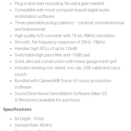
Plug in and start recording. No extra gear needed!
Compatible with most computer-based digital audio
workstation software
Three selectable pickup patterns – cardioid, omnidirectional
and bidirectional
High quality A/D converter with 16-bit, 48kHz resolution
Smooth, flat frequency response of 20Hz–18kHz
Handles high SPLs of up to 136dB
Switchable high pass filter and -10dB pad
Solid, die-cast construction with heavy gauge mesh grill
Includes desktop mic stand, mic clip, USB cable and carry
pouch
Bundled with Cakewalk® Sonar LE music production
software
Sound Deck Noise Cancellation Software (Mac OS
X/Windows) available for purchase
Specifications
Bit Depth : 16-bit
Sample Rate: 48 kHz