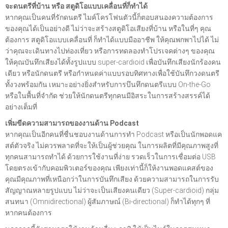
จะดนตรีที่บ้าน หรือ สตูดิโอแบบเคลื่อนที่ก็ทำได้
หากคุณเป็นคนที่รักดนตรี ไมค์โครโฟนตัวนี้ก็ตอบสนองความต้องการ
ของคุณได้เป็นอย่างดี ไม่ว่าจะสร้างสตูดิโอเสียงที่บ้าน หรือในที่ๆ คุณ
ต้องการ สตูดิโอแบบเคลื่อนที่ ก็ทำได้แบบมืออาชีพ ให้คุณพกพาไปได้ ไม่
ว่าคุณจะเดินทางไปท่องเที่ยว หรือการทดลองทำโปรเจคต่างๆ ของคุณ
ให้คุณบันทึกเสียงได้ทั้งรูปแบบ super-cardioid เพื่อบันทึกเสียงนักร้องคน
เดียว หรือนักดนตรี หรือกำหนดค่าแบบรอบทิศทางเพื่อใช้บันทึกวงดนตรี
ทั้งวงพร้อมกัน เหมาะอย่างยิ่งสำหรับการบึนทึกดนตรีแบบ On-the-Go
หรือในพื้นที่จำกัด ช่วยให้นักดนตรีทุกคนมีอิสระในการสร้างสรรค์ได้
อย่างเต็มที่
เพิ่มขีดความสามารถของงานด้าน Podcast
หากคุณเป็นอีกคนที่ชื่นชอบงานด้านการทำ Podcast หรือเป็นนักพอดแค
สต์ตัวจริง ไม่ควรพลาดที่จะให้เป็นผู้ช่วยคุณ ในการผลิตที่มีคุณภาพสูงที่
ทุกคนสามารถทำได้ ด้วยการใช้งานที่ง่าย รวดเร็วในการเชื่อมต่อ USB
โดยตรงเข้ากับคอมพิวเตอร์ของคุณ เพียงเท่านี้ก็ให้งานพอดแคสต์ของ
คุณมีคุณภาพที่เหนือกว่าในการบันทึกเสียง ด้วยความสามารถในการรับ
สัญญาณหลายรูปแบบ ไม่ว่าจะเป็นเสียงคนเดียว (Super-cardioid) กลุ่ม
สนทนา (Omnidirectional) ผู้สัมภาษณ์ (Bi-directional) ก็ทำได้ทุกๆ ที่
หากคนต้องการ