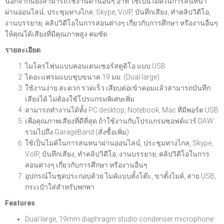
นอกจากนี้ยังสามารถใช้งานด้านอื่นๆ อาทิ ใช้เป็นไมค์ในการสนทนา
ผ่านออนไลน์, ประชุมทางไกล, Skype, VoIP, บันทึกเสียง, ทำคลิปวิดีโอ,
งานบรรยาย, คลิปวิดีโอในการสอนต่างๆ เกี่ยวกับการศึกษา หรืองานอื่นๆ
ให้คุณได้เสียงที่มีคุณภาพสูง คมชัด
รายละเอียด
ไมโครโฟนแบบคอนเดนเซอร์สตูดิโอ แบบ USB
ไดอะแฟรมแบบชุบขนาด 19 มม. (Dual large)
ใช้งานง่าย สะดวก รวดเร็ว เสียบต่อเข้าคอมแล้วสามารถบันทึก
เสียงได้ ไม่ต้องใช้โปรแกรมพิเศษเพิ่ม
สามารถทำงานได้ทั้ง PC desktop, Notebook, Mac ที่มีพอร์ต USB
เพื่อคุณภาพเสียงที่ดีที่สุด ถ้าใช้งานกับโปรแกรมซอฟต์แวร์ DAW
รวมไปถึง GarageBand (สั่งซื้อเพิ่ม)
ใช้เป็นไมค์ในการสนทนาผ่านออนไลน์, ประชุมทางไกล, Skype,
VoIP, บันทึกเสียง, ทำคลิปวิดีโอ, งานบรรยาย, คลิปวิดีโอในการ
สอนต่างๆ เกี่ยวกับการศึกษา หรืองานอื่นๆ
อุปกรณ์ในชุดประกอบด้วย ไมค์แบบตั้งโต๊ะ, ขาตั้งไมค์, สาย USB,
กระเป๋าใส่สำหรับพกพา
Features
Dual large, 19mm diaphragm studio condenser microphone