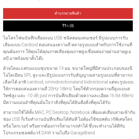
คำบรรยายสินค้า
รีวิว (0)
ไมโครโฟนบันทึกเสียงแบบ USB ชนิดคอนเดนเซอร์ มีรูปแบบการรับ
เสียงแบบ Cardioid ตอบสนองความถี่ หลายรูปแบบสำหรับการใช้งานที่
คุณต้องการ ให้คุณได้คุณภาพเสียงคุณภาพสูงเชื่อมต่อง่ายผ่านสายยูเอ
สบี มาพร้อมขาตั้งโต๊ะ
ด้วยไดอะแฟรมแบบชุบขนาด 19 มม. ขนาดใหญ่ที่มีส่วนประกอบของนี
โอไดเมียน SPL สูง และมีรูปแบบการรับสัญญาณสามรูปแบบที่สามารถ
เลือกได้ อาทิ cardioid, omnidirectionaland bidirectional แต่ละรูปแบบ
ให้การตอบสนองความถี่ 20Hz-18kHz โดยใช้ตัวกรองความถี่สูงแบบส
วิทซ์สูง และ -10 dB pad การบันทึกเสียงด้วยความละเอียด 16 Bit 48kHz
มีความแม่นยำที่คุณมั่นใจว่าสิ่งที่คุณได้ยินคือสิ่งที่คุณได้รับ
สามารถใช้ได้ทั้ง MAC, PC Desktop, Notebook เพียงแค่เสียบสายเข้ากับ
ช่อง USB ก็เริ่มทำงานบันทึกเสียงได้ทันที ไม่ต้องใช้ซอฟต์แวร์พิเศษใดๆ
หรือ ไดรเวอร์ หรือหากต้องการก็สามารถทำได้ ซึ่งจะทำงานได้ดีกับ
โปรแกรมซอฟต์แวร์ DAW รวมไปถึง GarageBand