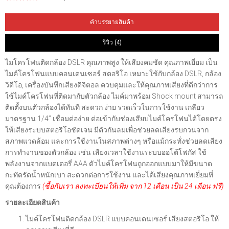
คำบรรยายสินค้า
รีวิว (4)
ไมโครโฟนติดกล้อง DSLR คุณภาพสูง ให้เสียงคมชัด คุณภาพเยี่ยม เป็น
ไมค์โครโฟนแบบคอนเดนเซอร์ สตอริโอ เหมาะใช้กับกล้อง DSLR, กล้อง
วิดีโอ, เครื่องบันทึกเสียงดิจิตอล ควบคุมและให้คุณภาพเสียงที่ดีกว่าการ
ใช้ไมค์โครโฟนที่ติดมากับตัวกล้อง ไมค์มาพร้อม Shock mount สามารถ
ติดตั้งบนตัวกล้องได้ทันที สะดวก ง่าย รวดเร็วในการใช้งาน เกลียว
มาตรฐาน 1/4” เชื่อมต่อง่าย ต่อเข้ากับช่องเสียบไมค์โครโฟนได้โดยตรง
ให้เสียงระบบสตอริโอชัดเจน มีตัวกันลมเพื่อช่วยลดเสียงรบกวนจาก
สภาพแวดล้อม และการใช้งานในสภาพต่างๆ หรือแม้กระทั่งช่วยลดเสียง
การทำงานของตัวกล้อง เช่น เสียงเวลาใช้งานระบบออโต้โฟกัส ใช้
พลังงานจากแบตเตอรี่ AAA ตัวไมค์โครโฟนถูกออกแบบมาให้มีขนาด
กะทัดรัดน้ำหนักเบา สะดวกต่อการใช้งาน และได้เสียงคุณภาพเยี่ยมที่
คุณต้องการ
(ซื้อกับเรา ลงทะเบียนให้เพิ่ม จาก 12 เดือน เป็น 24 เดือน ฟรี)
รายละเอียดสินค้า
ไมค์โครโฟนติดกล้อง DSLR แบบคอนเดนเซอร์ เสียงสตอริโอ ให้