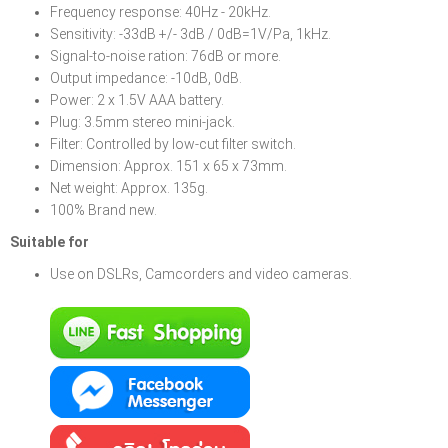
Frequency response: 40Hz - 20kHz.
Sensitivity: -33dB +/- 3dB / 0dB=1V/Pa, 1kHz.
Signal-to-noise ration: 76dB or more.
Output impedance: -10dB, 0dB.
Power: 2 x 1.5V AAA battery.
Plug: 3.5mm stereo mini-jack.
Filter: Controlled by low-cut filter switch.
Dimension: Approx. 151 x 65 x 73mm.
Net weight: Approx. 135g.
100% Brand new.
Suitable for
Use on DSLRs, Camcorders and video cameras.