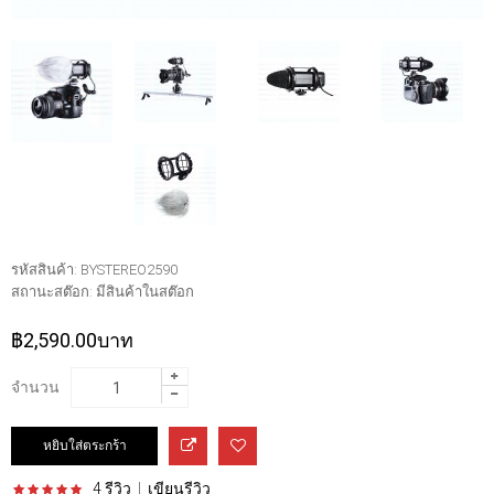
รหัสสินค้า:
BYSTEREO2590
สถานะสต๊อก:
มีสินค้าในสต๊อก
฿2,590.00บาท
จำนวน
4 รีวิว
|
เขียนรีวิว