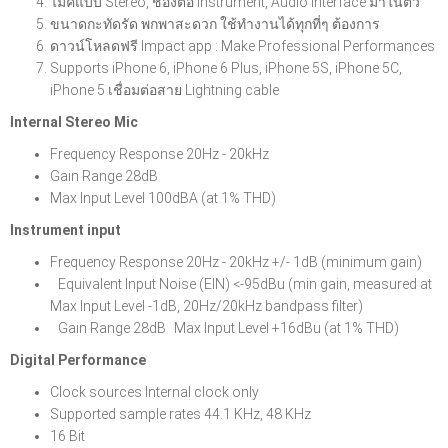
ไมค์แบบ Stereo, ช่องต่อ Instrument, Audio Interface มาในตัว
ขนาดกะทัดรัด พกพาสะดวก ใช้ทำงานได้ทุกที่ๆ ต้องการ
ดาวน์โหลดฟรี Impact app : Make Professional Performances
Supports iPhone 6, iPhone 6 Plus, iPhone 5S, iPhone 5C,
iPhone 5 เชื่อมต่อสาย Lightning cable
Internal Stereo Mic
Frequency Response 20Hz - 20kHz
Gain Range 28dB
Max Input Level 100dBA (at 1% THD)
Instrument input
Frequency Response 20Hz - 20kHz +/- 1dB (minimum gain)
Equivalent Input Noise (EIN) <-95dBu (min gain, measured at
Max Input Level -1dB, 20Hz/20kHz bandpass filter)
Gain Range 28dB Max Input Level +16dBu (at 1% THD)
Digital Performance
Clock sources Internal clock only
Supported sample rates 44.1 KHz, 48 KHz
16 Bit