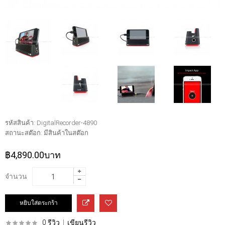
รหัสสินค้า:
DigitalRecorder-4890
สถานะสต๊อก:
มีสินค้าในสต๊อก
฿4,890.00บาท
จำนวน
0 รีวิว
|
เขียนรีวิว