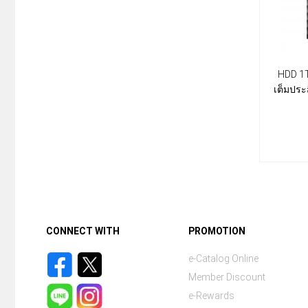
HDD 1T
เต็มประ
CONNECT WITH
PROMOTION
e-Catalog Online
Member Discount
e-Rewards