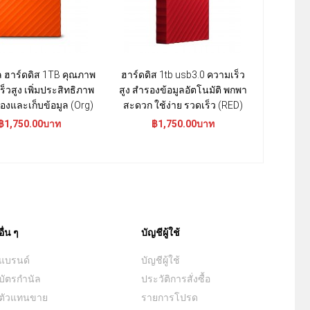
 ฮาร์ดดิส 1TB คุณภาพ
ฮาร์ดดิส 1tb usb3.0 ความเร็ว
1 TB Ex
ร็วสูง เพิ่มประสิทธิภาพ
สูง สำรองข้อมูลอัตโนมัติ พกพา
ฮาร์ดดิส
องและเก็บข้อมูล (Org)
สะดวก ใช้ง่าย รวดเร็ว (RED)
ความ
฿1,750.00บาท
฿1,750.00บาท
฿1
อื่น ๆ
บัญชีผู้ใช้
แบรนด์
บัญชีผู้ใช้
บัตรกำนัล
ประวัติการสั่งซื้อ
ตัวแทนขาย
รายการโปรด