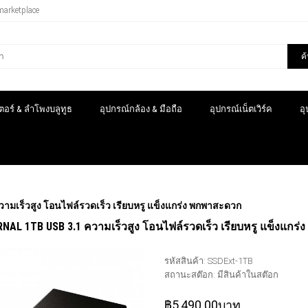
marketplace
ค
อร์ & ลำโพงบลูทูธ
อุปกรณ์กล้อง & มือถือ
อุปกรณ์เน็ตเวิร์ค
อ
เร็วสูง โอนไฟล์รวดเร็ว เรียบหรู แข็งแกร่ง พกพาสะดวก
NAL 1TB USB 3.1 ความเร็วสูง โอนไฟล์รวดเร็ว เรียบหรู แข็งแกร
รหัสสินค้า:
SSDExt-1TB
สถานะสต๊อก:
มีสินค้าในสต๊อก
฿5,490.00บาท