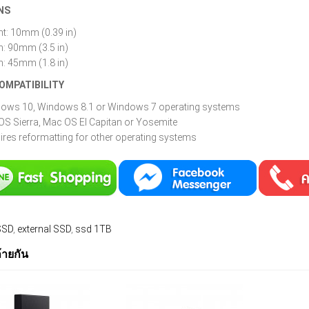
NS
ht: 10mm (0.39 in)
h: 90mm (3.5 in)
h: 45mm (1.8 in)
OMPATIBILITY
ows 10, Windows 8.1 or Windows 7 operating systems
S Sierra, Mac OS El Capitan or Yosemite
ires reformatting for other operating systems
SSD
,
external SSD
,
ssd 1TB
ล้ายกัน