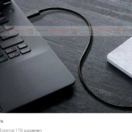
่น
External 1TB แบบพกพา