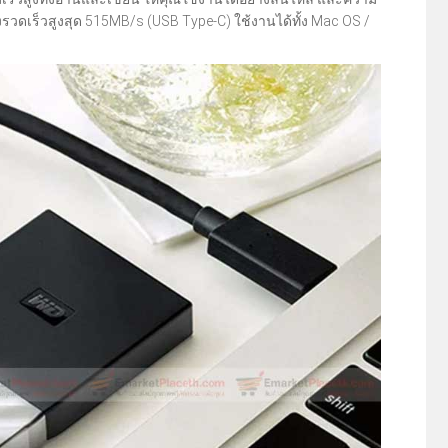
วดเร็วสูงสุด 515MB/s (USB Type-C) ใช้งานได้ทั้ง Mac OS /