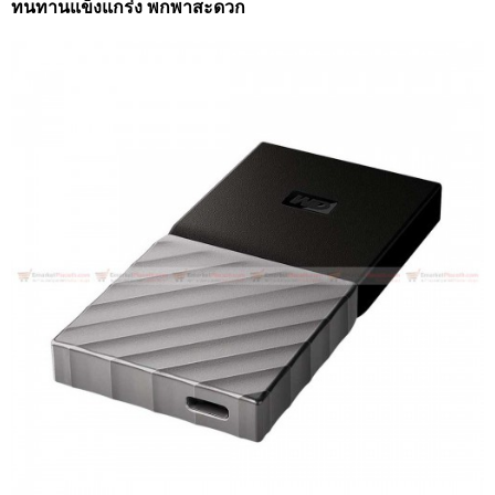
ทนทานแข็งแกร่ง พกพาสะดวก