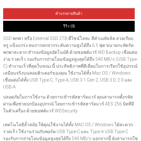
คำบรรยายสินค้า
รีวิว (0)
SSD พกพา หรือ External SSD 2TB ดีไซน์โลหะ สีดำเมทัลลิค สวยเรียบ
หรู แข็งแกร่ง ทนการตกจากระดับความสูงได้ถึง 6.5 ฟุต ขนาดกะทัดรัด
พกพาสะดวก สำรองข้อมูลอัตโนมัติ ด้วยซอฟต์แวร์ WD Backup เชื่อมต่อ
ง่าย รวดเร็ว รองรับการถ่ายโอนข้อมูลสูงสุดได้ถึง 540 MB/s (USB Type-
C) ทำงานเร็วที่สุดในขณะนี้ ประสิทธิภาพที่ดีเยี่ยมในการเรียกใช้อุปกรณ์
เสมือนจริงบนคอมพิวเตอร์ของคุณ ใช้งานได้ทั้ง Mac OS / Windows
เชื่อมต่อได้ทั้ง USB Type-C, Type-A, USB 3.1 Gen 2, USB 3.0, 2.0 และ
USB-A
ปลอดภัยในการใช้งาน ด้วยการเข้ารหัสฮาร์ดแวร์ คุณสามารถตั้งรหัส
ผ่านเพื่อช่วยปกป้องอุปกรณ์ โดยการเข้ารหัสฮาร์ดแวร์ AES 256 บิตที่มี
ในตัวเครื่อง ด้วยซอฟต์แวร์ WDSecurity
เทคโนโลยีล้ำสมัย ให้คุณใช้งานได้ทั้ง MAC OS / Windows ได้สะดวก
รวดเร็ว ใช้งานร่วมกับพอร์ต USB Type-C และ Type-A USB Type-C
รองรับการถ่ายโอนข้อมูลสูงสุดได้ถึง 540 MB/s นอกจากนี้ ยังสามารถใช