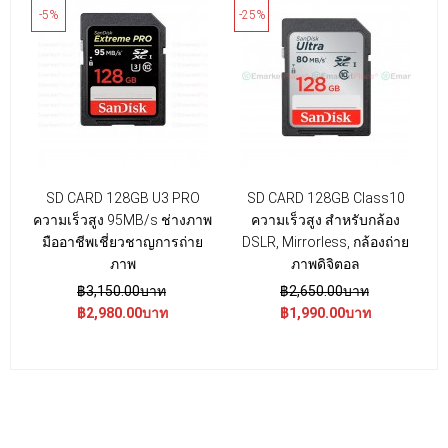
-5%
-25%
-
SD CARD 128GB U3 PRO
SD CARD 128GB Class10
S
ความเร็วสูง 95MB/s ช่างภาพ
ความเร็วสูง สำหรับกล้อง
ส
มืออาชีพเชี่ยวชาญการถ่าย
DSLR, Mirrorless, กล้องถ่าย
ก
ภาพ
ภาพดิจิตอล
฿3,150.00บาท
฿2,650.00บาท
฿2,980.00บาท
฿1,990.00บาท