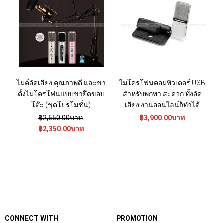
ไมค์อัดเสียง คุณภาพดี และขา
ไมโครโฟนคอมพิวเตอร์ USB
ตั้งไมโครโฟนแบบขายึดขอบ
สำหรับพกพา สะดวก ทั้งอัด
โต๊ะ (ชุดโปรโมชั่น)
เสียง งานออนไลน์ก็ทำได้
฿2,550.00บาท
฿3,900.00บาท
฿2,350.00บาท
CONNECT WITH
PROMOTION