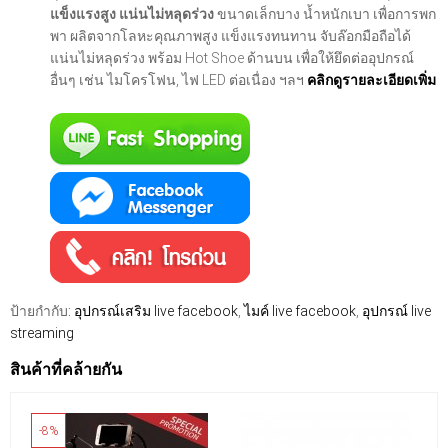
แข็งแรงสูง แน่นไม่หลุดร่วง
ขนาดเล็กบาง น้ำหนักเบา เพื่อการพก
พา ผลิตจากโลหะคุณภาพสูง แข็งแรงทนทาน จับล๊อกมือถือได้
แน่นไม่หลุดร่วง พร้อม Hot Shoe ด้านบน เพื่อให้ยึดต่ออุปกรณ์
อื่นๆ เช่น ไมโครโฟน, ไฟ LED ต่อเนื่อง ฯลฯ
คลิกดูรายละเอียดเพิ่ม
ป้ายกำกับ:
อุปกรณ์เสริม live facebook
,
ไมค์ live facebook
,
อุปกรณ์ live
streaming
สินค้าที่คล้ายกัน
-8%
-