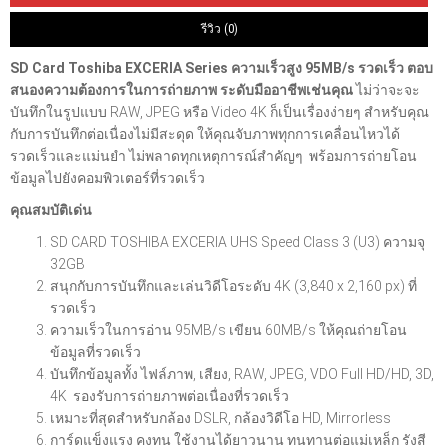
รีวิว (0)
SD Card Toshiba EXCERIA Series ความเร็วสูง 95MB/s รวดเร็ว ตอบ
สนองความต้องการในการถ่ายภาพ ระดับมืออาชีพเช่นคุณ
ไม่ว่าจะจะ
บันทึกในรูปแบบ RAW, JPEG หรือ Video 4K ก็เป็นเรื่องง่ายๆ สำหรับคุณ
กับการบันทึกต่อเนื่องไม่มีสะดุด ให้คุณจับภาพทุกการเคลื่อนไหวได้
รวดเร็วและแม่นยำ ไม่พลาดทุกเหตุการณ์สำคัญๆ พร้อมการถ่ายโอน
ข้อมูลไปยังคอมพิวเตอร์ที่รวดเร็ว
คุณสมบัติเด่น
SD CARD TOSHIBA EXCERIA UHS Speed Class 3 (U3) ความจุ
32GB
สนุกกับการบันทึกและเล่นวิดีโอระดับ 4K (3,840 x 2,160 px) ที่
รวดเร็ว
ความเร็วในการอ่าน 95MB/s เขียน 60MB/s ให้คุณถ่ายโอน
ข้อมูลที่รวดเร็ว
บันทึกข้อมูลทั้ง ไฟล์ภาพ, เสียง, RAW, JPEG, VDO Full HD/HD, 3D,
4K รองรับการถ่ายภาพต่อเนื่องที่รวดเร็ว
เหมาะที่สุดสำหรับกล้อง DSLR, กล้องวิดีโอ HD, Mirrorless
การ์ดแข็งแรง คงทน ใช้งานได้ยาวนาน ทนทานต่อแม่เหล็ก รังสี