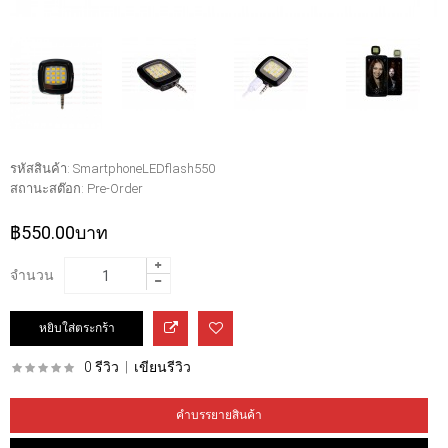
รหัสสินค้า:
SmartphoneLEDflash550
สถานะสต๊อก:
Pre-Order
฿550.00บาท
จำนวน
0 รีวิว
|
เขียนรีวิว
คำบรรยายสินค้า