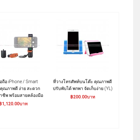
มือถือ iPhone / Smart
ที่วางโทรศัพท์บนโต๊ะ คุณภาพดี
ขาตั้ง
คุณภาพดี ง่าย สะดวก
ปรับพับได้ พกพา จัดเก็บง่าย (YL)
iPhone-iP
าชีพ พร้อมสายคล้องมือ
ด
฿200.00บาท
฿1,120.00บาท
฿