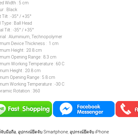
ed Width : 5 cm
ur : Black
 Tilt : -35° / +35°
 Type : Ball Head
al Tilt : -35° / +35°
rial : Aluminium, Technopolymer
mum Device Thickness : 1 cm
mum Height : 20.8 cm
mum Opening Range : 8.3 cm
mum Working Temperature : 60 C
mum Height : 20.8 cm
mum Opening Range : 5.8 cm
mum Working Temperature : -30 C
ramic Rotation : 360
ี่จับมือถือ
,
อุปกรณ์ยึดจับ Smartphone
,
อุปกรณ์ยึดจับ iPhone