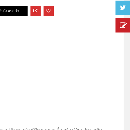
hone, iPhone, กล้องดิจิตอลขนาดเล็ก, กล้อง Mirrorless ชนิด