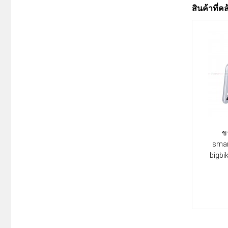
สินค้าที่ค
ขา
smar
bigbi