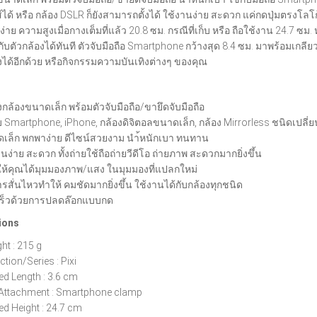
์ได้ หรือ กล้อง DSLR ก็ยังสามารถตั้งได้ ใช้งานง่าย สะดวก แค่กดปุ่มตรงโล
ง่าย ความสูงเมื่อกางเต็มที่แล้ว 20.8 ซม. กรณีที่เก็บ หรือ ถือใช้งาน 24.7
กับตัวกล้องได้ทันที ตัวจับมือถือ Smartphone กว้างสุด 8.4 ซม. มาพร้อมเกลียว
นังได้อีกด้วย หรือกิจกรรมความบันเทิงต่างๆ ของคุณ
งกล้องขนาดเล็ก พร้อมตัวจับมือถือ/ขายึดจับมือถือ
ับ Smartphone, iPhone, กล้องดิจิตอลขนาดเล็ก, กล้อง Mirrorless ชนิดเปลี่
เล็ก พกพาง่าย ดีไซน์สวยงาม นำ้หนักเบา ทนทาน
นง่าย สะดวก ทั้งถ่ายใช้ถือถ่ายวีดีโอ ถ่ายภาพ สะดวกมากยิ่งขึ้น
ให้คุณได้มุมมองภาพ/แสง ในมุมมองที่แปลกใหม่
รสั่นไหวทำให้ คมชัดมากยิ่งขึ้น ใช้งานได้กับกล้องทุกชนิด
ร็วด้วยการปลดล๊อกแบบกด
ions
ht : 215 g
ction/Series : Pixi
ed Length : 3.6 cm
Attachment : Smartphone clamp
ed Height : 24.7 cm