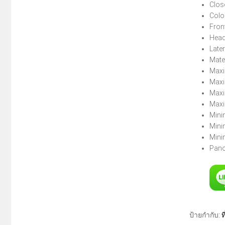
Clos
Colo
Front
Head
Later
Mate
Maxi
Maxi
Maxi
Maxi
Mini
Mini
Mini
Pano
ป้ายกำกับ:
ท