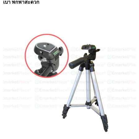
เบา พกพาสะดวก