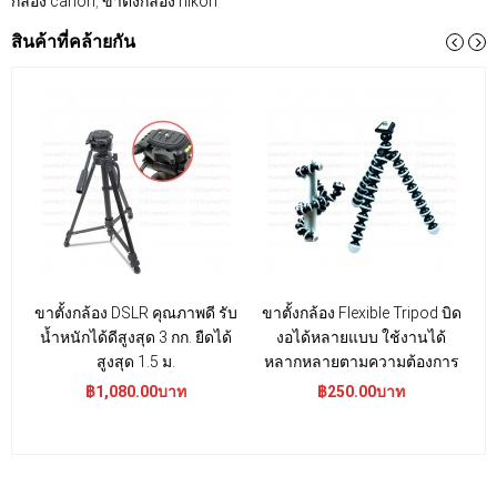
กล้อง canon
,
ขาตั้งกล้อง nikon
สินค้าที่คล้ายกัน
ขาตั้งกล้อง DSLR คุณภาพดี รับ
ขาตั้งกล้อง Flexible Tripod บิด
น้ำหนักได้ดีสูงสุด 3 กก. ยืดได้
งอได้หลายแบบ ใช้งานได้
ค
สูงสุด 1.5 ม.
หลากหลายตามความต้องการ
฿1,080.00บาท
฿250.00บาท