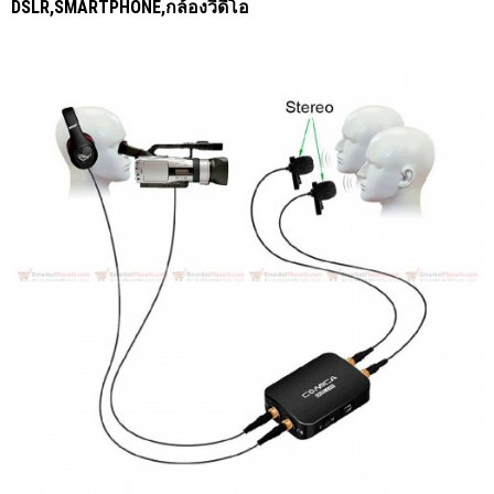
DSLR,SMARTPHONE,กล้องวีดีโอ