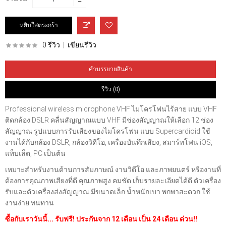
0 รีวิว
|
เขียนรีวิว
คำบรรยายสินค้า
รีวิว (0)
Professional wireless microphone VHF ไมโครโฟนไร้สาย แบบ VHF
ติดกล้อง DSLR คลื่นสัญญาณแบบ VHF มีช่องสัญญาณให้เลือก 12 ช่อง
สัญญาณ รูปแบบการรับเสียงของไมโครโฟน แบบ Supercardioid ใช้
งานได้กับกล้อง DSLR, กล้องวิดีโอ, เครื่องบันทึกเสียง, สมาร์ทโฟน iOS,
แท็บเล็ต, PC เป็นต้น
เหมาะสำหรับงานด้านการสัมภาษณ์ งานวิดีโอ และภาพยนตร์ หรืองานที่
ต้องการคุณภาพเสียงที่ดี คุณภาพสูง คมชัด เก็บรายละเอียดได้ดี ตัวเครื่อง
รับและตัวเครื่องส่งสัญญาณ มีขนาดเล็ก น้ำหนักเบา พกพาสะดวก ใช้
งานง่าย ทนทาน
ซื้อกับเราวันนี้... รับฟรี! ประกันจาก 12 เดือน เป็น 24 เดือน ด่วน!!