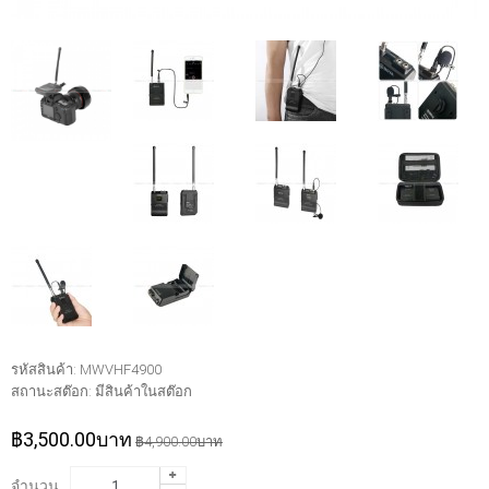
รหัสสินค้า:
MWVHF4900
สถานะสต๊อก:
มีสินค้าในสต๊อก
฿3,500.00บาท
฿4,900.00บาท
จำนวน