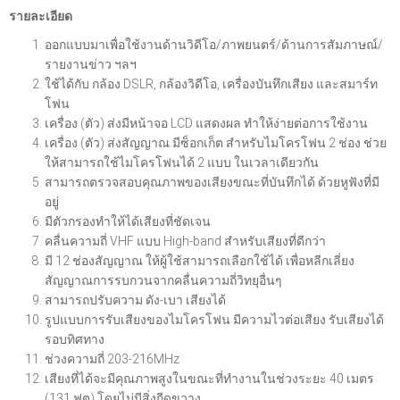
รายละเอียด
ออกแบบมาเพื่อใช้งานด้านวิดีโอ/ภาพยนตร์/ด้านการสัมภาษณ์/
รายงานข่าว ฯลฯ
ใช้ได้กับ กล้อง DSLR, กล้องวิดีโอ, เครื่องบันทึกเสียง และสมาร์ท
โฟน
เครื่อง (ตัว) ส่งมีหน้าจอ LCD แสดงผล ทำให้ง่ายต่อการใช้งาน
เครื่อง (ตัว) ส่งสัญญาณ มีซ็อกเก็ต สำหรับไมโครโฟน 2 ช่อง ช่วย
ให้สามารถใช้ไมโครโฟนได้ 2 แบบ ในเวลาเดียวกัน
สามารถตรวจสอบคุณภาพของเสียงขณะที่บันทึกได้ ด้วยหูฟังที่มี
อยู่
มีตัวกรองทำให้ได้เสียงที่ชัดเจน
คลื่นความถี่ VHF แบบ High-band สำหรับเสียงที่ดีกว่า
มี 12 ช่องสัญญาณ ให้ผู้ใช้สามารถเลือกใช้ได้ เพื่อหลีกเลี่ยง
สัญญาณการรบกวนจากคลื่นความถี่วิทยุอื่นๆ
สามารถปรับความ ดัง-เบา เสียงได้
รูปแบบการรับเสียงของไมโครโฟน มีความไวต่อเสียง รับเสียงได้
รอบทิศทาง
ช่วงความถี่ 203-216MHz
เสียงที่ได้จะมีคุณภาพสูงในขณะที่ทำงานในช่วงระยะ 40 เมตร
(131 ฟุต) โดยไม่มีสิ่งกีดขวาง