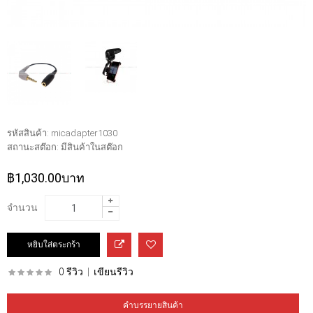
รหัสสินค้า:
micadapter1030
สถานะสต๊อก:
มีสินค้าในสต๊อก
฿1,030.00บาท
จำนวน
0 รีวิว
|
เขียนรีวิว
คำบรรยายสินค้า