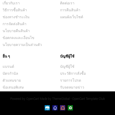
เกี่ยวกับเรา
ติดต่อเรา
วิธีการซื้อสินค้า
การคืนสินค้า
ช่องทางชำระเงิน
แผนผังเว็บไซต์
การจัดส่งสินค้า
นโยบายคืนสินค้า
ข้อตกลงและเงื่อนไข
นโยบายความเป็นส่วนตัว
อื่น ๆ
บัญชีผู้ใช้
แบรนด์
บัญชีผู้ใช้
บัตรกำนัล
ประวัติการสั่งซื้อ
ตัวแทนขาย
รายการโปรด
ข้อเสนอพิเสษ
รับจดหมายข่าว
Powered by
OpenCart
Made by
ThemeGlobal - OpenCart Template Club