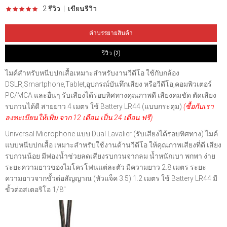
2 รีวิว
|
เขียนรีวิว
คำบรรยายสินค้า
รีวิว (2)
ไมค์สำหรับหนีบปกเสื้อเหมาะสำหรับงานวีดีโอ ใช้กับกล้อง
DSLR,Smartphone,Tablet,อุปกรณ์บันทึกเสียง หรือวีดีโอ,คอมพิวเตอร์
PC/MCA และอื่นๆ รับเสียงได้รอบทิศทางคุณภาพดี เสียงคมชัด ตัดเสียง
รบกวนได้ดี สายยาว 4 เมตร ใช้ Battery LR44 (แบบกระดุม)
(ซื้อกับเรา
ลงทะเบียนให้เพิ่ม จาก 12 เดือน เป็น 24 เดือน ฟรี)
Universal Microphone แบบ Dual Lavalier (รับเสียงได้รอบทิศทาง) ไมค์
แบบหนีบปกเสื้อ เหมาะสำหรับใช้งานด้านวีดีโอ ให้คุณภาพเสียงที่ดี เสียง
รบกวนน้อย มีฟองน้ำช่วยลดเสียงรบกวนจากลม น้ำหนักเบา พกพา ง่าย
ระยะความยาวของไมโครโฟนแต่ละตัว มีความยาว 2.8 เมตร ระยะ
ความยาวจากขั้วต่อสัญญาณ (หัวแจ็ค 3.5) 1.2 เมตร ใช้ Battery LR44 มี
ขั้วต่อสเตอริโอ 1/8″