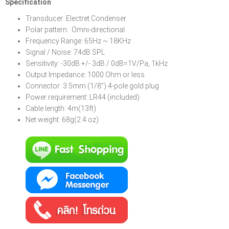
Specification
Transducer: Electret Condenser
Polar pattern: Omni-directional
Frequency Range: 65Hz ~ 18KHz
Signal / Noise: 74dB SPL
Sensitivity: -30dB +/- 3dB / 0dB=1V/Pa, 1kHz
Output Impedance: 1000 Ohm or less
Connector: 3.5mm (1/8”) 4-pole gold plug
Power requirement: LR44 (included)
Cable length: 4m(13ft)
Net weight: 68g(2.4 oz)