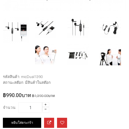
รหัสสินค้า:
micDual1390
สถานะสต๊อก:
มีสินค้าในสต๊อก
฿990.00บาท
฿1,390.00บาท
จำนวน