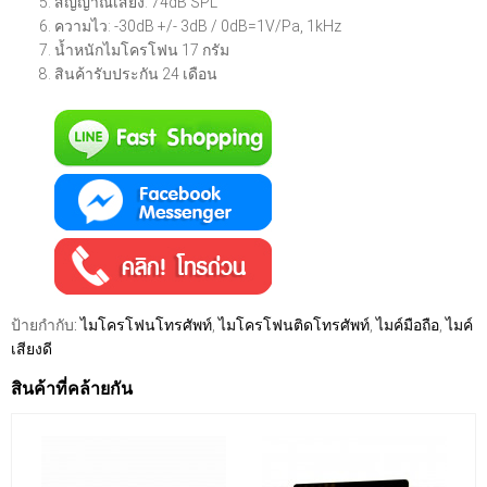
สัญญาณเสียง: 74dB SPL
ความไว: -30dB +/- 3dB / 0dB=1V/Pa, 1kHz
น้ำหนักไมโครโฟน 17 กรัม
สินค้ารับประกัน 24 เดือน
ป้ายกำกับ:
ไมโครโฟนโทรศัพท์
,
ไมโครโฟนติดโทรศัพท์
,
ไมค์มือถือ
,
ไมค์
เสียงดี
สินค้าที่คล้ายกัน