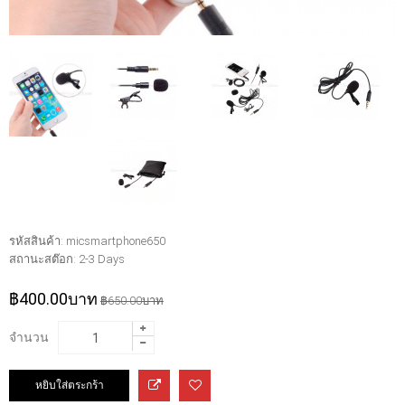
รหัสสินค้า:
micsmartphone650
สถานะสต๊อก:
2-3 Days
฿400.00บาท
฿650.00บาท
จำนวน