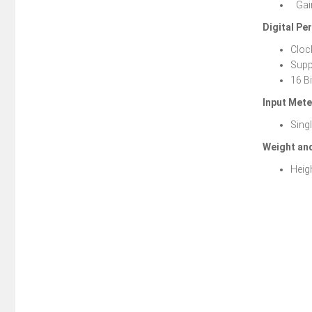
Gain
Digital P
Cloc
Supp
16 B
Input Mete
Sing
Weight an
Heig