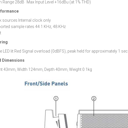
 Range 28dB Max Input Level +16dBu (at 1% THD)
erformance
k sources Internal clock only
orted sample rates 44.1 KHz, 48 KHz
it
ring
le LED lit Red Signal overload (0dBFS), peak held for approximately 1 
d Dimensions
ht 43mm, Width 124mm, Depth 40mm, Weight 0.1kg