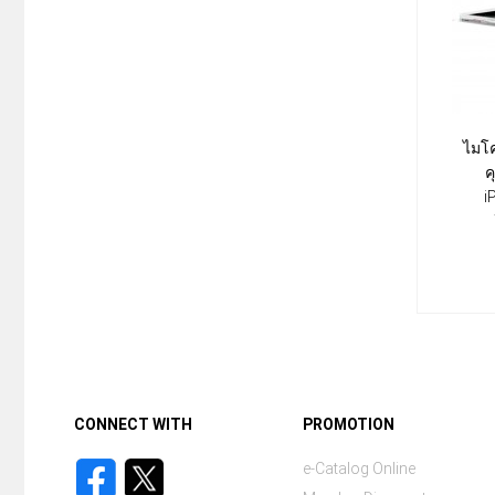
ไมโ
ค
i
CONNECT WITH
PROMOTION
e-Catalog Online