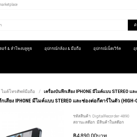
marketplace
ค
อร์ & ลำโพงบลูทูธ
อุปกรณ์กล้อง & มือถือ
อุปกรณ์เน็ตเวิร์ค
อ
ไมค์โทรศัพท์มือถือ
เครื่องบันทึกเสียง IPHONE มีไมค์แบบ STEREO แล
นทึกเสียง IPHONE มีไมค์แบบ STEREO และช่องต่อกีตาร์ในตัว (HIGH-
รหัสสินค้า:
DigitalRecorder-4890
สถานะสต๊อก:
มีสินค้าในสต๊อก
฿4,890.00บาท