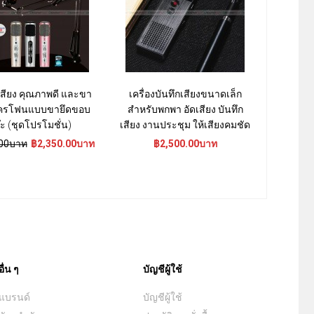
เสียง คุณภาพดี และขา
เครื่องบันทึกเสียงขนาดเล็ก
ไมโคร
มโครโฟนแบบขายึดขอบ
สำหรับพกพา อัดเสียง บันทึก
iPhone
๊ะ (ชุดโปรโมชั่น)
เสียง งานประชุม ให้เสียงคมชัด
Lightning
.00บาท
฿2,350.00บาท
฿2,500.00บาท
฿9,600.0
อื่น ๆ
บัญชีผู้ใช้
แบรนด์
บัญชีผู้ใช้