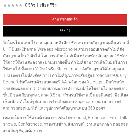
0 รีวิว
|
เขียนรีวิว
คำบรรยายสินค้า
รีวิว (0)
ไมโครโฟนแบบไร้สาย คุณภาพดี เสียงชัดเจน แบบสัญญาณคลื่นความถี่
UHF Dual-Channel Wireless Microphone สามารถอัปเกรตตัวไมค์ส่ง
สัญญาณเป็น 2 ตัวได้ โดยการเสียบไมค์เพิ่ม พร้อมช่องสัญญาณ 48 ช่อง
ให้การใช้งานสะดวกสะบายมากยิ่งขึ้น ตัวไมค์สามารถเลือโหมดในการ
ใช้งานได้ ทั้งแบบ MONO หรือ Stereo mode ส่งสัญญาณได้ไกลสูงสุด
100 เมตร (ไม่มีสิ่งกีดขวาง) ตัวไมค์คุณภาพเสียงสูง Broadcast-Quality
Sound ใช้พลังงานด้วยแบตเตอรี่ AA พร้อมช่อง XL output มีหน้าหน้า
จอแสดงผลแบบ LCD บอกสถานะการทำงานเพื่อให้ใช้งานได้คล่องตัวยิ่ง
ขึ้น มีช่องเสียบหูฟัง ขนาด 3.5 มม. สำหรับใช้งานเป็นมอนิเตอร์ ฟังเสียง
เช็คเสียง ตัวไมค์รูปแบบการรับเสียงแบบ Supercardioid เสาอากาศ
สามารถถอดแยกได้ และรูปการส่งสัญญาณแบบ 360 องศา
เหมาะในการใช้งานด้านต่างๆ เช่น Live sound, Broadcast, Film, Talk
shows, Conferences, รายงานข่าว, สัมภาษณ์, งานแปลภาษา ตลอดจน
งานอื่นๆ ที่คุณต้องการ