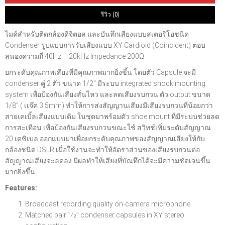
รีวิว (0)
ไมค์สำหรับติดกล้องดิจิตอล และบันทึกเสียงแบบสเตอริโอชนิด
Condenser รูปแบบการรับเสียงแบบ XY Cardioid (Coincident) ตอบ
สนองความถี่ 40Hz – 20kHz Impedance 200Ω
ยกระดับคุณภาพเสียงที่มีคุณภาพมากยิ่งขึ้น โดยตัว Capsule จะมี
condenser คู่ 2 ตัว ขนาด 1/2″ มีระบบ integrated shock mounting
system เพื่อป้องกันเสียงสั่นไหว และลดเสียงรบกวน ตัว output ขนาด
1/8″ ( เเจ๊ค 3.5mm) ทำให้การส่งสัญญานเสียงมีเสียงรบกวนที่น้อยกว่า
สายเคเบิ้ลเสียงแบบเดิม ในชุดมาพร้อมตัว shoe mount ที่มีระบบช่วยลด
การสะเทือน เพื่อป้องกันเสียงรบกวนขณะใช้ สวิทช์เพิ่มระดับสัญญาณ
20 เดซิเบล ออกแบบมาเพื่อยกระดับคุณภาพของสัญญาณเสียงให้กับ
กล้องชนิด DSLR เมื่อใช้งานจะทำให้อัตราส่วนของเสียงรบกวนต่อ
สัญญาณเสียงจะลดลง มีผลทำให้เสียงที่บัณทึกได้จะมีความชัดเจนขึ้น
มากยิ่งขึ้น
Features:
Broadcast recording quality on-camera microphone
Matched pair 1⁄2” condenser capsules in XY stereo