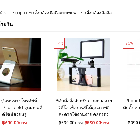
ม้ selfie gopro
,
ขาตั้งกล้องมือถือแบบพกพา
,
ขาตั้งกล้องมือถือ
ล้ายกัน
-14%
-26%
ั้ง/แท่นทางโทรศัพท์
ที่จับมือถือสำหรับถ่ายภาพ ถ่าย
Phone 
-iPad-Tablet คุณภาพดี
วิดีโอ เพื่องานที่ได้คุณภาพดี
ติดตั้ง 
ดีไซน์สวยหรู
สะดวกใช้งานง่าย คล่องตัว
฿690.00บาท
฿690.00บาท
฿590.00บาท
฿390.