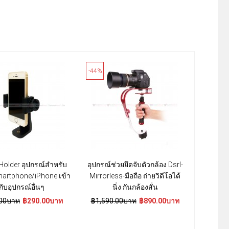
-44%
-45%
Holder อุปกรณ์สำหรับ
อุปกรณ์ช่วยยึดจับตัวกล้อง Dsrl-
อุปกรณ์จั
Smartphone/iPhone เข้า
Mirrorless-มือถือ ถ่ายวิดีโอได้
รองรับมือ
กับอุปกรณ์อื่นๆ
นิ่ง กันกล้องสั่น
00บาท
฿290.00บาท
฿1,590.00บาท
฿890.00บาท
฿490.0