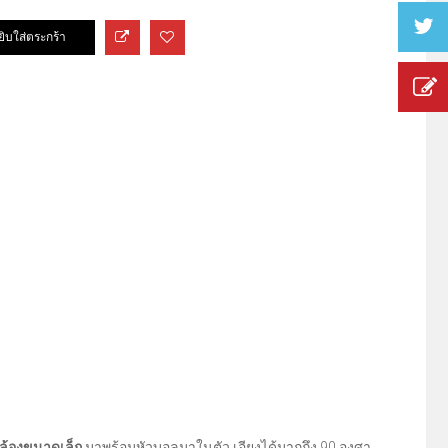
อกล้องขนาดเล็ก
มาพร้อมหัวบอลมาในตัว เอียงได้มากถึง 90 องศา