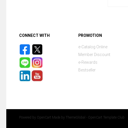
CONNECT WITH
PROMOTION
e-Catalog Online
Member Discount
e-Rewards
Bestseller
Powered by
OpenCart
Made by
ThemeGlobal - OpenCart Template Club