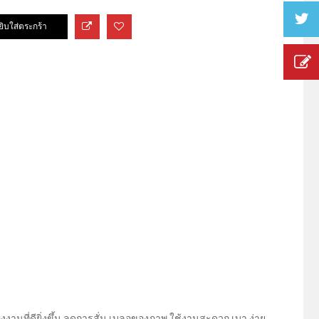
งงานที่ดียิ่งขึ้น ลดการสั่น เบลอของภาพ ใช้งานสะดวก เบา ง่าย