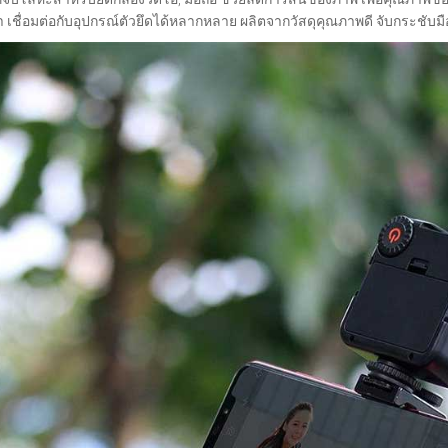
เชื่อมต่อกับอุปกรณ์ตัวยึดได้หลากหลาย ผลิตจากวัสดุคุณภาพดี จับกระชับมื