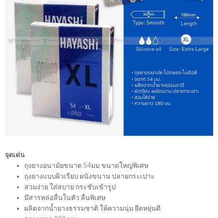
จุดเด่น
ถุงยางอนามัยขนาด 54มม ขนาดใหญ่พิเศษ
ถุงยางแบบผิวเรียบ ผนังขนาน ปลายกระเปาะ
สวมง่าย ใส่สบาย กระชับเข้ารูป
มีสารหล่อลื่นในตัว ลื่นพิเศษ
ผลิตจากน้ำยางธรรมชาติ ให้ความนุ่ม ยืดหยุ่นดี