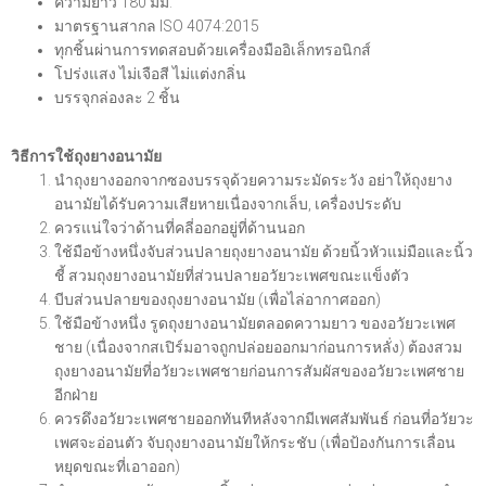
ความยาว 180 มม.
มาตรฐานสากล ISO 4074:2015
ทุกชิ้นผ่านการทดสอบด้วยเครื่องมืออิเล็กทรอนิกส์
โปร่งแสง ไม่เจือสี ไม่แต่งกลิ่น
บรรจุกล่องละ 2 ชิ้น
วิธีการใช้ถุงยางอนามัย
นำถุงยางออกจากซองบรรจุด้วยความระมัดระวัง อย่าให้ถุงยาง
อนามัยได้รับความเสียหายเนื่องจากเล็บ, เครื่องประดับ
ควรแน่ใจว่าด้านที่คลี่ออกอยู่ที่ด้านนอก
ใช้มือข้างหนึ่งจับส่วนปลายถุงยางอนามัย ด้วยนิ้วหัวแม่มือและนิ้ว
ชี้ สวมถุงยางอนามัยที่ส่วนปลายอวัยวะเพศขณะแข็งตัว
บีบส่วนปลายของถุงยางอนามัย (เพื่อไล่อากาศออก)
ใช้มือข้างหนึ่ง รูดถุงยางอนามัยตลอดความยาว ของอวัยวะเพศ
ชาย (เนื่องจากสเปิร์มอาจถูกปล่อยออกมาก่อนการหลั่ง) ต้องสวม
ถุงยางอนามัยที่อวัยวะเพศชายก่อนการสัมผัสของอวัยวะเพศชาย
อีกฝ่าย
ควรดึงอวัยวะเพศชายออกทันทีหลังจากมีเพศสัมพันธ์ ก่อนที่อวัยวะ
เพศจะอ่อนตัว จับถุงยางอนามัยให้กระชับ (เพื่อป้องกันการเลื่อน
หยุดขณะที่เอาออก)