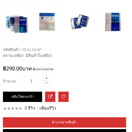
รหัสสินค้า:
HS-XL54-6P
สถานะสต๊อก:
มีสินค้าในสต๊อก
฿290.00บาท
฿350.00บาท
จำนวน
0 รีวิว
|
เขียนรีวิว
คำบรรยายสินค้า