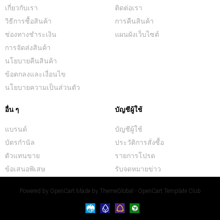
เกี่ยวกับเรา
ติดต่อเรา
วิธีการซื้อสินค้า
การคืนสินค้า
ช่องทางชำระเงิน
แผนผังเว็บไซต์
การจัดส่งสินค้า
นโยบายคืนสินค้า
ข้อตกลงและเงื่อนไข
นโยบายความเป็นส่วนตัว
อื่น ๆ
บัญชีผู้ใช้
แบรนด์
บัญชีผู้ใช้
บัตรกำนัล
ประวัติการสั่งซื้อ
ตัวแทนขาย
รายการโปรด
ข้อเสนอพิเสษ
รับจดหมายข่าว
Powered by
OpenCart
Made by
ThemeGlobal - OpenCart Template Club