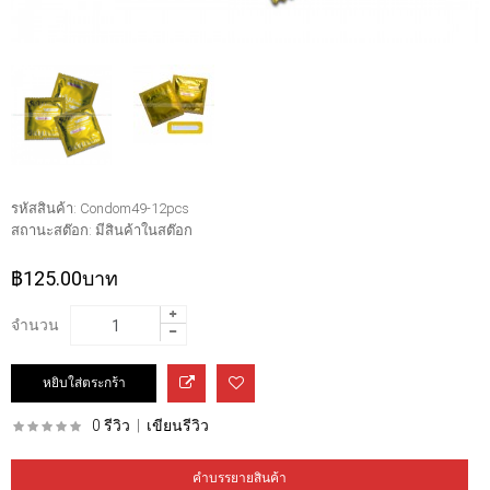
รหัสสินค้า:
Condom49-12pcs
สถานะสต๊อก:
มีสินค้าในสต๊อก
฿125.00บาท
จำนวน
0 รีวิว
|
เขียนรีวิว
คำบรรยายสินค้า