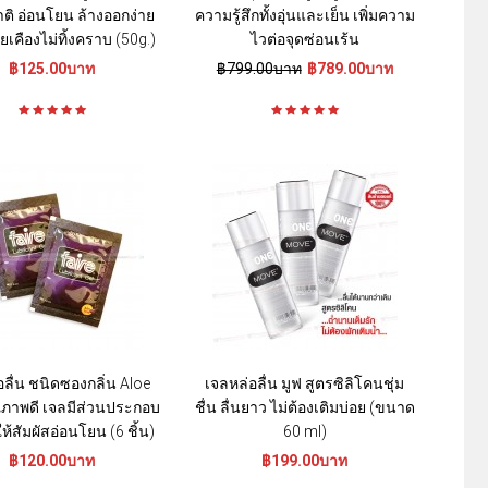
ิ อ่อนโยน ล้างออกง่าย
ความรู้สึกทั้งอุ่นและเย็น เพิ่มความ
ยเคืองไม่ทิ้งคราบ (50g.)
ไวต่อจุดซ่อนเร้น
฿125.00บาท
฿799.00บาท
฿789.00บาท
อลื่น ชนิดซองกลิ่น Aloe
เจลหล่อลื่น มูฟ สูตรซิลิโคนชุ่ม
ณภาพดี เจลมีส่วนประกอบ
ชื่น ลื่นยาว ไม่ต้องเติมบ่อย (ขนาด
ห้สัมผัสอ่อนโยน (6 ชิ้น)
60 ml)
฿120.00บาท
฿199.00บาท