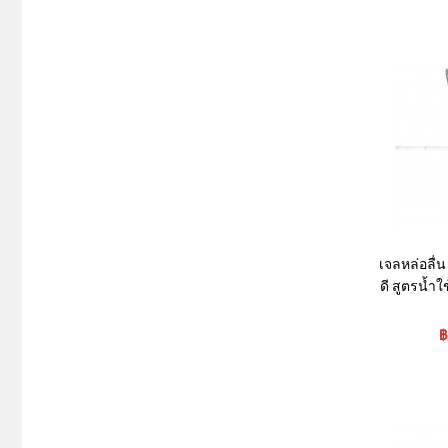
เจลหล่อลื่
ดี สูตรน้ำใ
฿