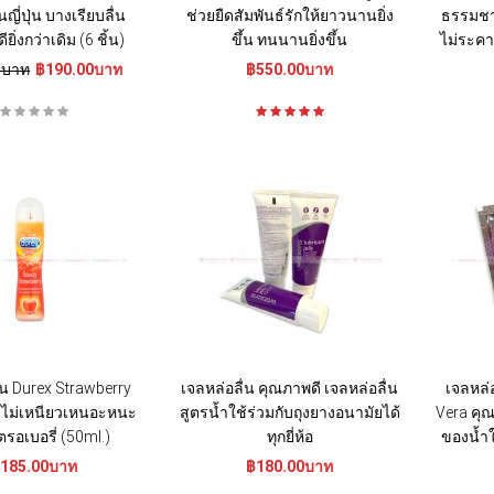
ี่ปุ่น บางเรียบลื่น
ช่วยยืดสัมพันธ์รักให้ยาวนานยิ่ง
ธรรมชาต
ียิ่งกว่าเดิม (6 ชิ้น)
ขึ้น ทนนานยิ่งขึ้น
ไม่ระคา
0บาท
฿190.00บาท
฿550.00บาท
่น Durex Strawberry
เจลหล่อลื่น คุณภาพดี เจลหล่อลื่น
เจลหล่
ส ไม่เหนียวเหนอะหนะ
สูตรน้ำใช้ร่วมกับถุงยางอนามัยได้
Vera คุ
ตรอเบอรี่ (50ml.)
ทุกยี่ห้อ
ของน้ำใ
185.00บาท
฿180.00บาท