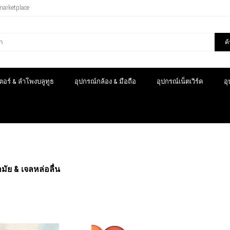
marketplace
ค
อร์ & ลำโพงบลูทูธ
อุปกรณ์กล้อง & มือถือ
อุปกรณ์เน็ตเวิร์ค
อ
มัย & เจลหล่อลื่น