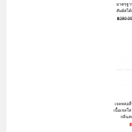
มาตรฐานญ
สัมผัสได้ด
฿280.0
เจลหล่อลื
เนื้อเจลใ
กลิ่นส
฿