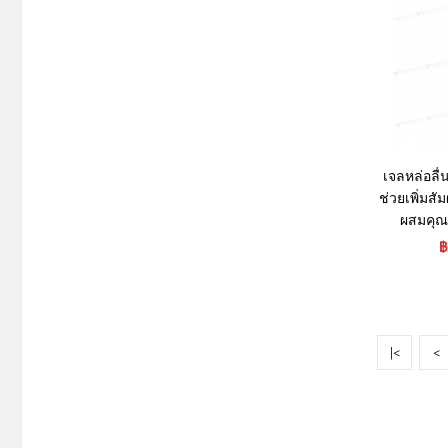
เจลหล่อลื
ช่วยเพิ่มส
ผสมคุณ
฿
|<
<