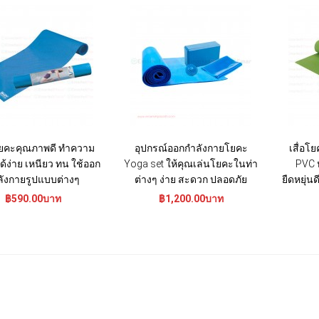
ยคะคุณภาพดี ทำความ
อุปกรณ์ออกกำลังกายโยคะ
เสื่อโ
้ง่าย เหนียว ทน ใช้ออก
Yoga set ให้คุณเล่นโยคะในท่า
PVC ห
ลังกายรูปแบบต่างๆ
ต่างๆ ง่าย สะดวก ปลอดภัย
ยืดหยุ่น
฿590.00บาท
฿1,200.00บาท