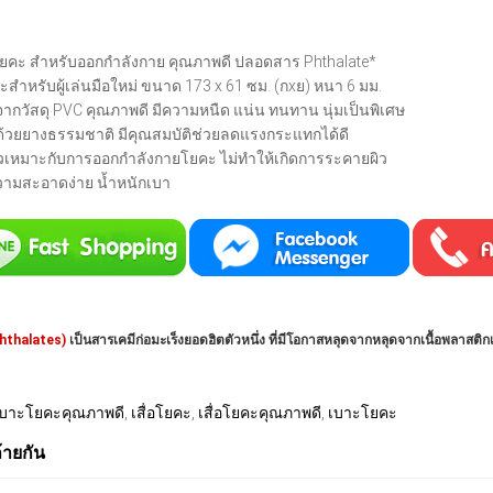
อโยคะ สำหรับออกกำลังกาย คุณภาพดี ปลอดสาร Phthalate*
ะสำหรับผู้เล่นมือใหม่ ขนาด 173 x 61 ซม. (กxย) หนา 6 มม.
จากวัสดุ PVC คุณภาพดี มีความหนืด แน่น ทนทาน นุ่มเป็นพิเศษ
้วยยางธรรมชาติ มีคุณสมบัติช่วยลดแรงกระแทกได้ดี
ผิวเหมาะกับการออกกำลังกายโยคะ ไม่ทำให้เกิดการระคายผิว
ามสะอาดง่าย น้ำหนักเบา
hthalates)
เป็นสารเคมีก่อมะเร็งยอดฮิตตัวหนึ่ง ที่มีโอกาสหลุดจากหลุดจากเนื้อพลาสติ
เบาะโยคะคุณภาพดี
,
เสื่อโยคะ
,
เสื่อโยคะคุณภาพดี
,
เบาะโยคะ
ล้ายกัน