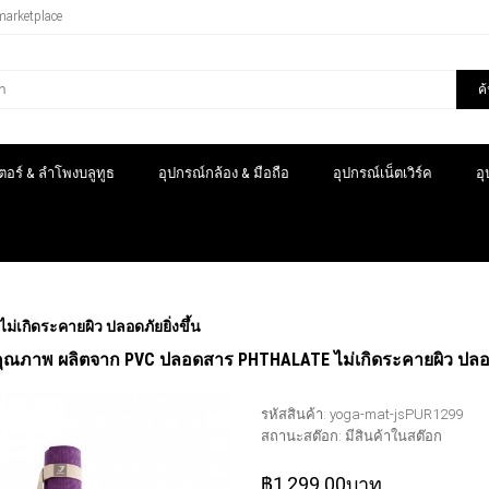
marketplace
ค
อร์ & ลำโพงบลูทูธ
อุปกรณ์กล้อง & มือถือ
อุปกรณ์เน็ตเวิร์ค
อ
เกิดระคายผิว ปลอดภัยยิ่งขึ้น
คุณภาพ ผลิตจาก PVC ปลอดสาร PHTHALATE ไม่เกิดระคายผิว ปลอดภ
รหัสสินค้า:
yoga-mat-jsPUR1299
สถานะสต๊อก:
มีสินค้าในสต๊อก
฿1,299.00บาท