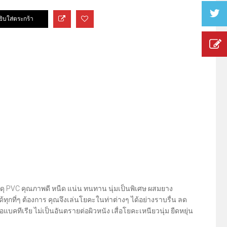
ดุ PVC คุณภาพดี หนืด แน่น ทนทาน นุ่มเป็นพิเศษ ผสมยาง
กที่ๆ ต้องการ คุณจึงเล่นโยคะในท่าต่างๆ ได้อย่างราบรื่น ลด
คทีเรีย ไม่เป็นอันตรายต่อผิวหนัง เสื่อโยคะเหนียวนุ่ม ยืดหยุ่น