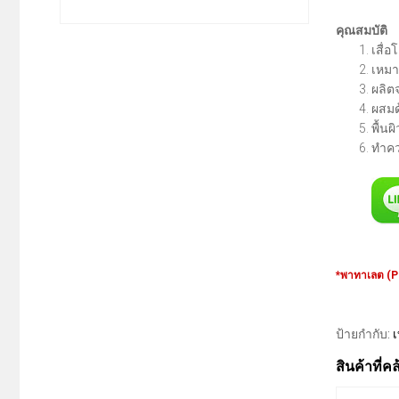
คุณสมบัติ
เสื่
เหมา
ผลิต
ผสมด
พื้น
ทำคว
*พาทาเลต (P
ป้ายกำกับ:
สินค้าที่ค