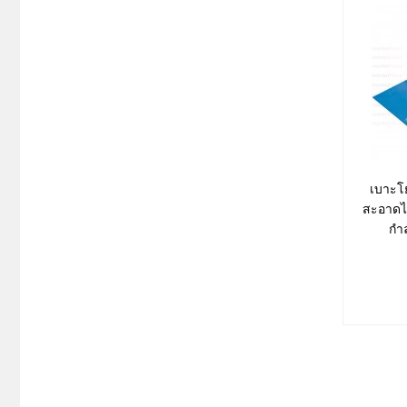
เบาะโ
สะอาดได
กำ