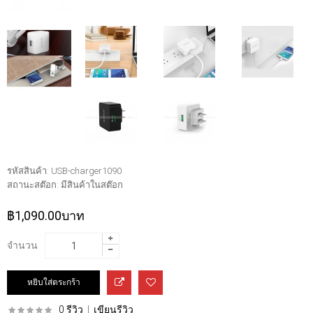
รหัสสินค้า:
USB-charger1090
สถานะสต๊อก:
มีสินค้าในสต๊อก
฿1,090.00บาท
จำนวน
0 รีวิว
|
เขียนรีวิว