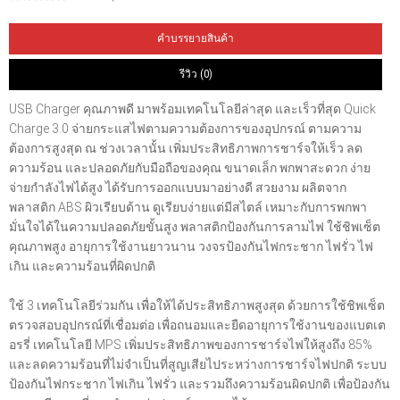
คำบรรยายสินค้า
รีวิว (0)
USB Charger คุณภาพดี มาพร้อมเทคโนโลยีล่าสุด และเร็วที่สุด Quick
Charge 3.0 จ่ายกระแสไฟตามความต้องการของอุปกรณ์ ตามความ
ต้องการสูงสุด ณ ช่วงเวลานั้น เพิ่มประสิทธิภาพการชาร์จให้เร็ว ลด
ความร้อน และปลอดภัยกับมือถือของคุณ ขนาดเล็ก พกพาสะดวก ง่าย
จ่ายกำลังไฟได้สูง ได้รับการออกแบบมาอย่างดี สวยงาม ผลิตจาก
พลาสติก ABS ผิวเรียบด้าน ดูเรียบง่ายแต่มีสไตล์ เหมาะกับการพกพา
มั่นใจได้ในความปลอดภัยขั้นสูง พลาสติกป้องกันการลามไฟ ใช้ชิพเซ็ต
คุณภาพสูง อายุการใช้งานยาวนาน วงจรป้องกันไฟกระชาก ไฟรั่ว ไฟ
เกิน และความร้อนที่ผิดปกติ
ใช้ 3 เทคโนโลยีร่วมกัน เพื่อให้ได้ประสิทธิภาพสูงสุด ด้วยการใช้ชิพเซ็ต
ตรวจสอบอุปกรณ์ที่เชื่อมต่อ เพื่อถนอมและยืดอายุการใช้งานของแบตเต
อรรี่ เทคโนโลยี MPS เพิ่มประสิทธิภาพของการชาร์จไฟให้สูงถึง 85%
และลดความร้อนที่ไม่จำเป็นที่สูญเสียไประหว่างการชาร์จไฟปกติ ระบบ
ป้องกันไฟกระชาก ไฟเกิน ไฟรั่ว และรวมถึงความร้อนผิดปกติ เพื่อป้องกัน