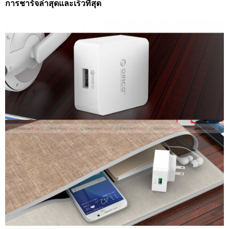
การชาร์จล่าสุดและเร็วที่สุด